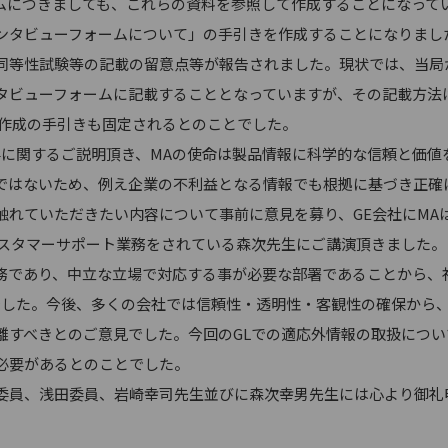
ムにつきましても、これらの資料を参照して作成することになって
ンタビューフォームについて」の手引きを作成することになりまし
等性試験等の記載の留意点等が報告されました。現状では、当局から9
タビューフォームに記載することとなっていますが、その記載方法
F作成の手引きも固定されるとのことでした。
に関するご説明頂き、MAの使命は製品情報に科学的な信頼と価値
ではないため、例え企業の不利益となる情報でも根拠に基づき正確
れていただきたい内容について事前に意見を募り、GE会社にMA
カスタマーサポート業務をされている森次先生にご講演頂きました
務であり、中立な立場で対応する事が必要な部署であることから、
でした。今後、多くの会社では信頼性・透明性・客観性の確保から、
離すべきとのご意見でした。今回のGLでの適応外情報の取扱につ
必要があるとのことでした。
員、浅田委員、岩崎幸司先生並びに森次幸男先生には心より御礼