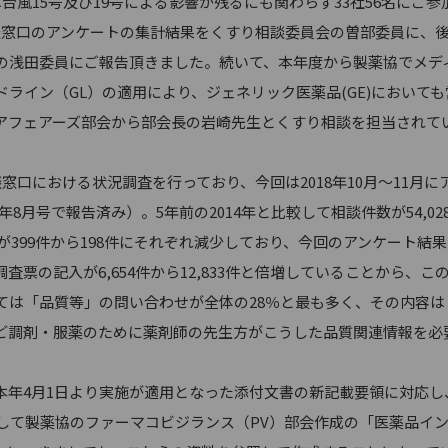
風15号及び19号による影響が残るにも関わらず33社56名にご参
窓口のアンケートの集計結果をくすり相談委員会の曽部委員に、後
の浅田委員にご報告頂きました。続いて、本年度から製薬協でメデ
ライン（GL）の適用により、ジェネリック医薬品(GE)において
アフェアーズ部会から部会長の岩崎先生とくすり相談を担当されて
口における状況調査を行っており、今回は2018年10月～11月に
9年8月号で報告済み）。5年前の2014年と比較して相談件数が54,028
望が399件から198件にそれぞれ減少しており、今回のアンケート
票の記入が6,654件から12,833件と倍増していることから、こ
ては「品質等」の問い合わせが全体の28％と最も多く、その内容
ど調剤・服薬のために薬剤師の先生方がこうした品質関連情報を必
年4月1日より実施が適用となった添付文書の新記載要領に対応し
拠して製薬協のファーマコビジランス（PV）部会作成の「医薬品イ