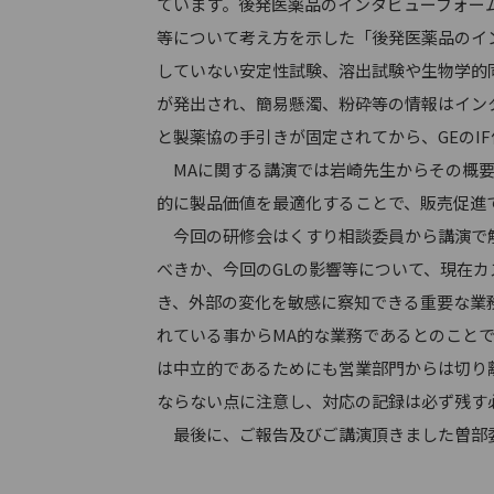
ています。後発医薬品のインタビューフォー
等について考え方を示した「後発医薬品のイ
していない安定性試験、溶出試験や生物学的同
が発出され、簡易懸濁、粉砕等の情報はイン
と製薬協の手引きが固定されてから、GEのI
MAに関する講演では岩崎先生からその概要
的に製品価値を最適化することで、販売促進
今回の研修会はくすり相談委員から講演で触
べきか、今回のGLの影響等について、現在
き、外部の変化を敏感に察知できる重要な業
れている事からMA的な業務であるとのこと
は中立的であるためにも営業部門からは切り
ならない点に注意し、対応の記録は必ず残す
最後に、ご報告及びご講演頂きました曽部委