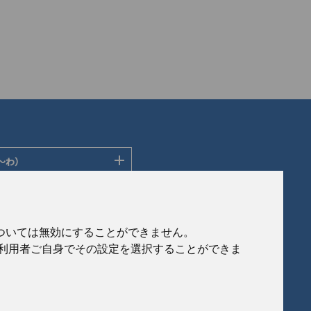
〜わ）
ディングス株式会社
ン株式会社
社
会社
eについては無効にすることができません。
社
、利用者ご自身でその設定を選択することができま
ルフロンティア株式会社
製作所
式会社