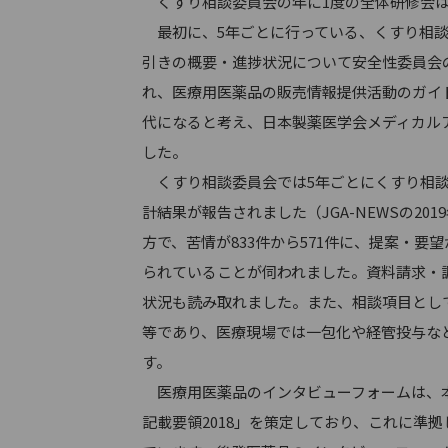
くすり相談委員会の年に1度の全体研修会は台
最初に、5年ごとに行っている、くすり相談
引きの概要・進捗状況について安全性委員会
れ、医療用医薬品の販売情報提供活動のガイド
代になると考え、日本製薬医学会メディカル
した。
くすり相談委員会では5年ごとにくすり相談窓
計結果が報告されました（JGA-NEWSの201
方で、苦情が833件から571件に、提案・要
られていることが伺われました。資料請求・調査
状況も読み取れました。また、相談項目とし
等であり、医療現場では一包化や経管投与な
す。
医療用医薬品のインタビューフォームは、本
記載要領2018」を策定しており、これに準