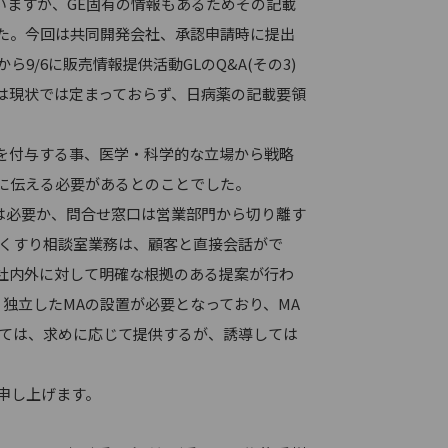
いますが、GE固有の情報もあるためその記載
た。今回は共同開発会社、承認申請時に提出
/6に販売情報提供活動GLのQ&A(その3)
は現状では定まっておらず、日病薬の記載要領
を付与する事、医学・科学的な立場から戦略
に伝える必要があるとのことでした。
は必要か、問合せ窓口は営業部門から切り離す
。くすり相談室業務は、顧客と直接会話がで
社内外に対して明確な根拠のある提案が行わ
独立したMAの設置が必要となっており、MA
いては、求めに応じて提供するが、誘導しては
申し上げます。