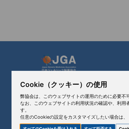
Cookie（クッキー）の使用
JGA 日本ジェネリック製薬協会
〒103-0023
弊協会は、このウェブサイトの運用のために必要不可欠な
東京都中央区日本橋本町3-3-4
なお、このウェブサイトの利用状況の確認や、利用者
TEL: 03-3279-1890 / FAX: 03-3241-2978
す。
任意のCookieの設定をカスタマイズしたい場合は、
すべてのCookieを受け入れる
すべて拒否する
Coo