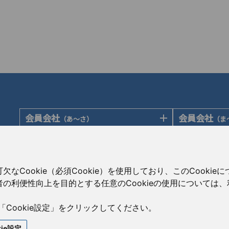
会員会社
会員会社
（あ〜さ）
（ま
あゆみ製薬株式会社
陽進堂ホール
岩城製薬株式会社
ロートニッテ
会員会社
賛助会員会
（た〜は）
大蔵製薬株式会社
朝日印刷株式
大興製薬株式会社
Cookie（必須Cookie）を使用しており、このCooki
キョーリンリメディオ株式会社
旭化成株式会
ダイト株式会社
の利便性向上を目的とする任意のCookieの使用については
共和薬品工業株式会社
伊藤忠ケミカ
高田製薬株式会社
コーアイセイ株式会社
株式会社菊水
辰巳化学株式会社
「Cookie設定」をクリックしてください。
寿製薬株式会社
コーア商事株
鶴原製薬株式会社
kie設定