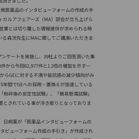
加頂きました。
発医薬品のインタビューフォームの作成の手
ィカルアフェアーズ（MA）部会が立ち上げら
も営業とは切り離した情報提供が求められる時
いる森次先生にMAに関してご講演いただきま
アンケートを実施し、39社よりご回答頂いた集
件から今回62,977件と1.2倍の増加を示す一
結果からGEに対する不満や抵抗感の減少傾向がみ
の5年間でGEへの採用・置換えが加速している
は「粉砕後の安定性試験」、「簡易懸濁試験」
要とされている事が浮き彫りとなっておりま
、日病薬が「医薬品インタビューフォームの
ンタビューフォーム作成の手引き」が作成され