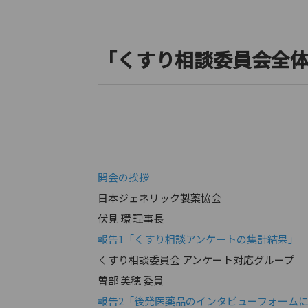
「くすり相談委員会全
開会の挨拶
日本ジェネリック製薬協会
伏見 環 理事長
報告1「くすり相談アンケートの集計結果」
くすり相談委員会 アンケート対応グループ
曽部 美穂 委員
報告2「後発医薬品のインタビューフォーム