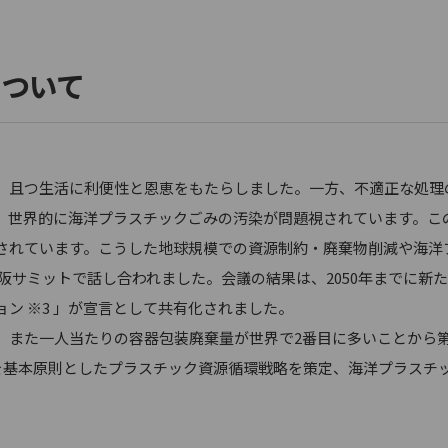
について
且つ生活に利便性と恩恵をもたらしました。一方、不適正な処理
、世界的に海洋プラスチックごみの汚染が問題視されています。この
れています。こうした地球規模での資源制約・廃棄物削減や海洋プラ
 大阪サミットで話し合われました。会議の結果は、2050年までに
ン ※3 」が宣言として共有化されました。
また一人当たりの容器包装廃棄量が世界で2番目に多いことから
代替）を基本原則としたプラスチック資源循環戦略を策定、海洋プラスチ