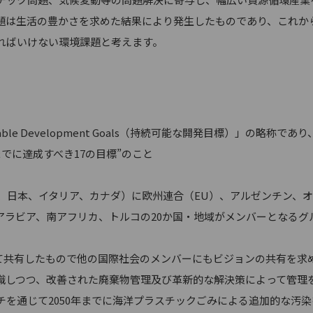
題は生活の豊かさを求めた結果により発生したものであり、これか
ればいけない環境課題と考えます。
able Development Goals（持続可能な開発目標）」の略称
までに達成すべき17の目標”のこと
ツ、日本、イタリア、カナダ）に欧州連合（EU）、アルゼンチン、
アラビア、南アフリカ、トルコの20か国・地域がメンバーとなるグ
して共有したもので他の国際社会のメンバーにもビジョンの共有を求
識しつつ、改善された廃棄物管理及び革新的な解決策によって管理
チを通じて2050年までに海洋プラスチックごみによる追加的な汚