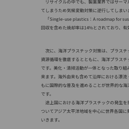
リサイクルの中でも、製薬業界ではサーマル
てしまうため気候変動対策に逆行してしまい
「Single-use plastics：A roadm
回収を含めた焼却率は14％とされており、有
次に、海洋プラスチック対策は、プラスチッ
資源循環を徹底するとともに、海洋プラスチ
です。美化・清掃活動が一体となった取り組
来ます。海外由来も含めて沿岸における漂流
もに国際的な普及を進めることが世界的な海洋
です。
途上国における海洋プラスチックの発生を抑
ついてアジア太平洋地域を中心に世界各国に
いきます。