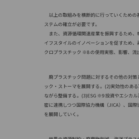
以上の取組みを横断的に行っていくための基
ステムの確立が必要です。
また、資源循環関連産業を振興するため、幅
イフスタイルのイノベーションを促すため、
クロプラスチック ※8 の使用実態、影響、
廃プラスチック問題に対するその他の対策と
ック・ストーマを展開する。(2)実効性の
ながら整備する。(3)ESG ※9 投資やエシ
密に連携しつつ国際協力機構（JICA）、国
を展開していく。
世界の資源制約・廃棄物削減、海洋プラスチ