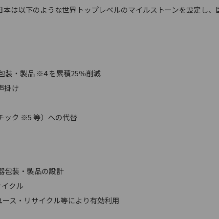
本は以下のような世界トップレベルのマイルストーンを設定し、
装・製品 ※4 を累積25％削減
声掛け
ック ※5 等）への代替
容器包装・製品の設計
サイクル
リユース・リサイクル等により有効利用