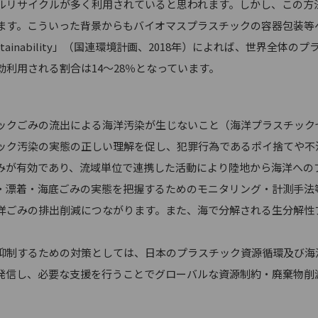
リサイクルが多く利用されていると思われます。しかし、この方
ます。こういった背景からもバイオマスプラスチックの容器包装等
ap for sustainability」（国連環境計画、2018年）によれば、
効利用される割合は14～28％となっています。
クごみの流出による海洋汚染が生じないこと（海洋プラスチック
ック汚染の実態の正しい理解を促し、犯罪行為であるポイ捨てや不
みが有効であり、流域単位で連携した活動により陸地から海洋への
・漂着・海底ごみの実態を把握するためのモニタリング・計測手法
ごみの排出削減につながります。また、海で分解される生分解性プ
制するための対策としては、日本のプラスチック資源循環及び海
発信し、必要な支援を行うことでグローバルな資源制約・廃棄物削