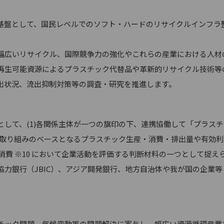
盤として、国民レベルでのソフト・ハードのリサイクルインフラ
広いリサイクル、国際競争力の強化やこれらの産業における人材
再生可能資源によるプラスチック代替品や革新的リサイクル技術等
流出状況、流出抑制対策等の調査・研究を推進します。
して、(1)各関係主体が一つの旗印の下、連携協働して「プラス
ある取り組みのベースとなるプラスチック生産・消費・排出量や有効
カル消費 ※10 において企業活動を評価する判断材料の一つとして捉
際協力銀行（JBIC）、アジア開発銀行、地方自治体や我が国の企業
ック問題、気候変動等の問題解決に寄与し、幅広い資源循環産業