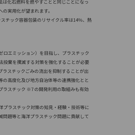
法は化石燃料を燃やすことと同じことになっ
への実用化が望まれます。
世界全体のプラスチック容器包装のリサイクル率は14％、熱
ゼロエミッション）を目指し、プラスチック
法投棄を撲滅する対策を強化することが必要
プラスチックごみの流出を抑制することが出
等の高度化及び地方自治体等の連携強化とと
ラスチック ※7 の開発利用の取組みも有効
洋プラスチック対策の知見・経験・技術等に
減問題等と海洋プラスチック問題に貢献して