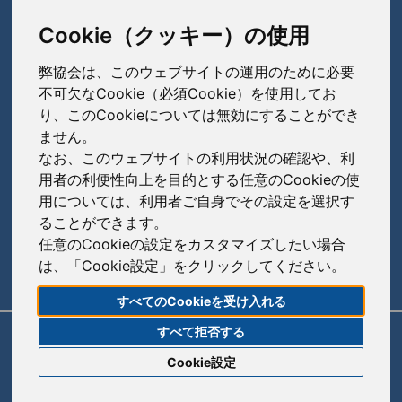
東京都中央区日本橋本町3-3-4
TEL: 03-3279-1890 / FAX: 03-3241-2978
Cookie（クッキー）の使用
弊協会は、このウェブサイトの運用のために必要
会員会社
（あ〜さ）
不可欠なCookie（必須Cookie）を使用してお
り、このCookieについては無効にすることができ
あゆみ製薬株式会社
ません。
会員会社
（た〜は）
岩城製薬株式会社
なお、このウェブサイトの利用状況の確認や、利
大興製薬株式会社
用者の利便性向上を目的とする任意のCookieの使
大蔵製薬株式会社
会員会社
（ま〜わ）
用については、利用者ご自身でその設定を選択す
ダイト株式会社
ることができます。
キョーリンリメディオ株式会社
陽進堂ホールディングス株式会社
高田製薬株式会社
任意のCookieの設定をカスタマイズしたい場合
賛助会員会社
共和薬品工業株式会社
ロートニッテン株式会社
は、「Cookie設定」をクリックしてください。
辰巳化学株式会社
朝日印刷株式会社
コーアイセイ株式会社
すべてのCookieを受け入れる
鶴原製薬株式会社
旭化成株式会社
寿製薬株式会社
すべて拒否する
リンク
サイトポリシー
サイトマップ
トーアエイヨー株式会社
伊藤忠ケミカルフロンティア株式会社
Cookie設定
沢井製薬株式会社
同仁医薬化工株式会社
株式会社菊水製作所
© 2020 Japan Generic Medicines Association