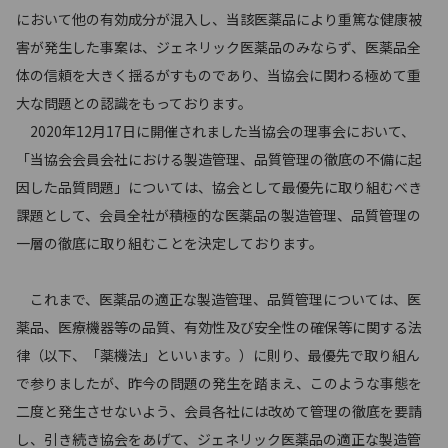
において他の有効成分が混入し、当該医薬品により重篤な健康被
害が発生した事案は、ジェネリック医薬品のみならず、医薬品全
体の信頼を大きく揺るがすものであり、当協会に関わる極めて重
大な問題との認識をもっております。
2020年12月17日に開催されました当協会の理事会において、
「当協会会員会社における製造管理、品質管理の徹底の不備に起
因した品質問題」については、協会として最優先に取り組むべき
課題として、会員全社が積極的な医薬品の製造管理、品質管理の
一層の徹底に取り組むことを決定しております。
これまで、医薬品の適正な製造管理、品質管理については、医
薬品、医療機器等の品質、有効性及び安全性の確保等に関する法
律（以下、「薬機法」といいます。）に則り、最優先で取り組ん
で参りましたが、昨今の問題の発生を踏まえ、このような事態を
二度と発生させないよう、会員各社には改めて管理の徹底を要請
し、引き続き協会をあげて、ジェネリック医薬品の適正な製造管