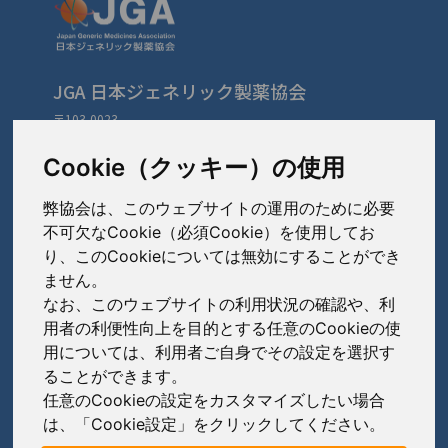
JGA 日本ジェネリック製薬協会
〒103-0023
東京都中央区日本橋本町3-3-4
TEL: 03-3279-1890 / FAX: 03-3241-2978
Cookie（クッキー）の使用
弊協会は、このウェブサイトの運用のために必要
会員会社
（あ〜さ）
不可欠なCookie（必須Cookie）を使用してお
り、このCookieについては無効にすることができ
あゆみ製薬株式会社
ません。
会員会社
（た〜は）
岩城製薬株式会社
なお、このウェブサイトの利用状況の確認や、利
大興製薬株式会社
用者の利便性向上を目的とする任意のCookieの使
大蔵製薬株式会社
会員会社
（ま〜わ）
用については、利用者ご自身でその設定を選択す
ダイト株式会社
ることができます。
キョーリンリメディオ株式会社
陽進堂ホールディングス株式会社
高田製薬株式会社
任意のCookieの設定をカスタマイズしたい場合
賛助会員会社
共和薬品工業株式会社
ロートニッテン株式会社
は、「Cookie設定」をクリックしてください。
辰巳化学株式会社
朝日印刷株式会社