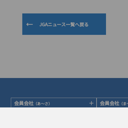
JGAニュース一覧へ戻る
会員会社
会員会社
（あ〜さ）
（ま
あゆみ製薬株式会社
陽進堂ホール
岩城製薬株式会社
ロートニッテ
会員会社
賛助会員会
（た〜は）
大蔵製薬株式会社