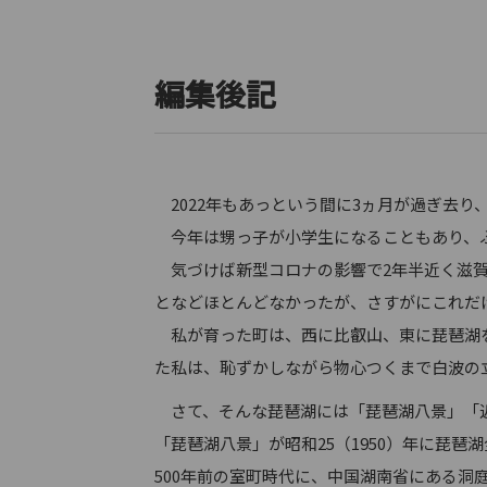
編集後記
2022年もあっという間に3ヵ月が過ぎ去り
今年は甥っ子が小学生になることもあり、
気づけば新型コロナの影響で2年半近く滋賀
となどほとんどなかったが、さすがにこれだ
私が育った町は、西に比叡山、東に琵琶湖を
た私は、恥ずかしながら物心つくまで白波の
さて、そんな琵琶湖には「琵琶湖八景」「
「琵琶湖八景」が昭和25（1950）年に琵
500年前の室町時代に、中国湖南省にある