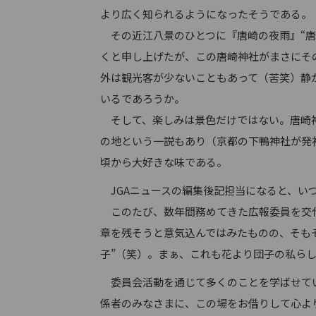
より広く知られるようになったそうである。
その近江八景のひとつに『唐崎の夜雨』“唐
くと申し上げたが、この唐崎神社がまさにそ
外は観光客が少ないこともあって（苦笑）静
いるであろうか。
そして、楽しみは景色だけではない。唐崎神
の地という一説もあり（京都の下鴨神社が発
頃から大好きな味である。
JGAニュースの編集後記担当になると、い
このたび、数年間務めてきた広報委員を交代
章を残そうと意気込んではみたものの、そも
子”（笑）。まぁ、これも花より団子の私ら
委員会活動を通じて多くのことを学ばせてい
係者のみなさまに、この場をお借りして心よ