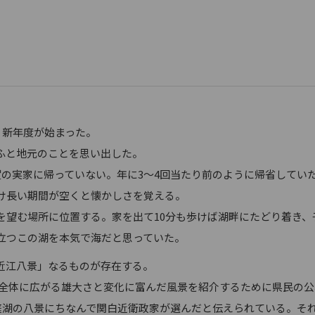
、新年度が始まった。
ふと地元のことを思い出した。
の実家に帰っていない。年に3～4回当たり前のように帰省してい
け長い期間が空くと懐かしさを覚える。
望む場所に位置する。家を出て10分も歩けば湖畔にたどり着き、
立つこの湖を本気で海だと思っていた。
近江八景」なるものが存在する。
琶湖全体に広がる雄大さと変化に富んだ風景を紹介するために県民の
洞庭湖の八景にちなんで関白近衛政家が選んだと伝えられている。そ