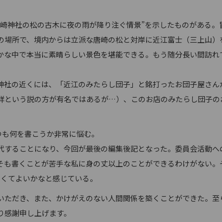
崎神社の松の古木に夜の雨が降り注ぐ情景”を示したものがある。冒
の場所で、境内からは立派な唐崎の松と対岸に近江富士（三上山）
かな中で本当に素晴らしい景色を堪能できる。もう随分長い間訪れ
社の近くには、「近江のみたらし団子」と銘打ったお団子屋さん
祥という説の方が有名ではあるが…）、このお店のみたらし団子の
つも何を書こうか非常に悩む。
することになり、今回が最後の編集後記となった。委員会活動へ
そも書くことが苦手な私に身の丈以上のことができるわけがない。
しくてよいかなと感じている。
ただき、また、かけがえのない人間関係を築くことができた。至
り感謝申し上げます。