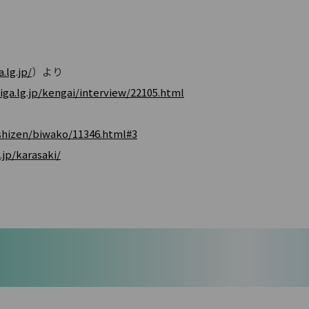
.lg.jp/
）より
iga.lg.jp/kengai/interview/22105.html
oshizen/biwako/11346.html#3
.jp/karasaki/