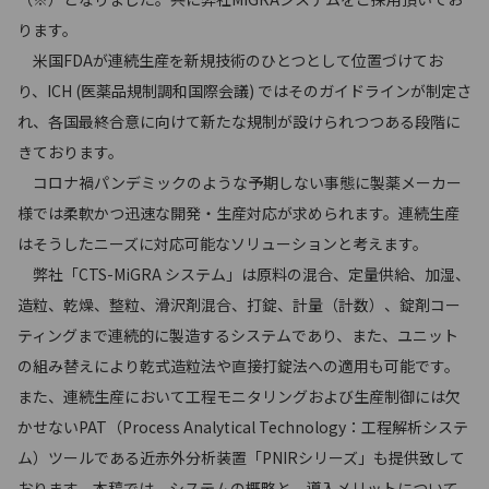
ります。
米国FDAが連続生産を新規技術のひとつとして位置づけてお
り、ICH (医薬品規制調和国際会議) ではそのガイドラインが制定さ
れ、各国最終合意に向けて新たな規制が設けられつつある段階に
きております。
コロナ禍パンデミックのような予期しない事態に製薬メーカー
様では柔軟かつ迅速な開発・生産対応が求められます。連続生産
はそうしたニーズに対応可能なソリューションと考えます。
弊社「CTS-MiGRA システム」は原料の混合、定量供給、加湿、
造粒、乾燥、整粒、滑沢剤混合、打錠、計量（計数）、錠剤コー
ティングまで連続的に製造するシステムであり、また、ユニット
の組み替えにより乾式造粒法や直接打錠法への適用も可能です。
また、連続生産において工程モニタリングおよび生産制御には欠
かせないPAT（Process Analytical Technology：工程解析システ
ム）ツールである近赤外分析装置「PNIRシリーズ」も提供致して
おります。本稿では、システムの概略と、導入メリットについて