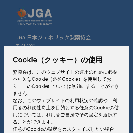
JGA 日本ジェネリック製薬協会
〒103-0023
東京都中央区日本橋本町3-3-4
TEL: 03-3279-1890 / FAX: 03-3241-2978
Cookie（クッキー）の使用
弊協会は、このウェブサイトの運用のために必要
会員会社
（あ〜さ）
不可欠なCookie（必須Cookie）を使用してお
り、このCookieについては無効にすることができ
あゆみ製薬株式会社
ません。
会員会社
（た〜は）
岩城製薬株式会社
なお、このウェブサイトの利用状況の確認や、利
大興製薬株式会社
用者の利便性向上を目的とする任意のCookieの使
大蔵製薬株式会社
会員会社
（ま〜わ）
用については、利用者ご自身でその設定を選択す
ダイト株式会社
ることができます。
キョーリンリメディオ株式会社
陽進堂ホールディングス株式会社
高田製薬株式会社
任意のCookieの設定をカスタマイズしたい場合
賛助会員会社