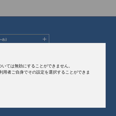
〜わ）
ディングス株式会社
ン株式会社
社
会社
eについては無効にすることができません。
社
、利用者ご自身でその設定を選択することができま
ルフロンティア株式会社
製作所
式会社
© 2020 Japan Generic Medicines Association
会社
インターナショナル株式会社