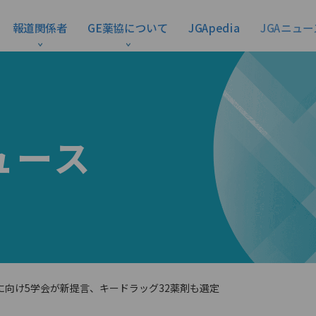
報道関係者
GE薬協について
JGApedia
JGAニュー
ュース
に向け5学会が新提言、キードラッグ32薬剤も選定