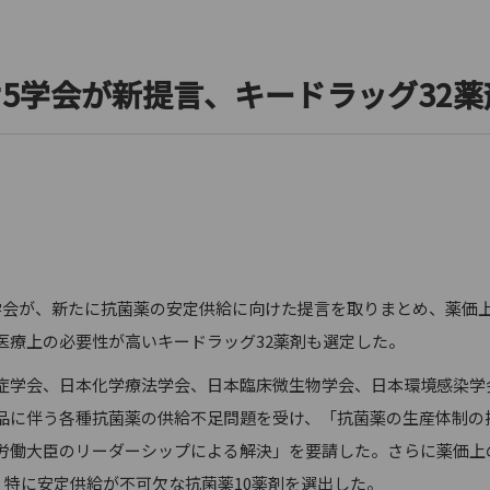
け5学会が新提言、キードラッグ3
会が、新たに抗菌薬の安定供給に向けた提言を取りまとめ、薬価
医療上の必要性が高いキードラッグ32薬剤も選定した。
会、日本化学療法学会、日本臨床微生物学会、日本環境感染学会が
品に伴う各種抗菌薬の供給不足問題を受け、「抗菌薬の生産体制の
労働大臣のリーダーシップによる解決」を要請した。さらに薬価上
、特に安定供給が不可欠な抗菌薬10薬剤を選出した。