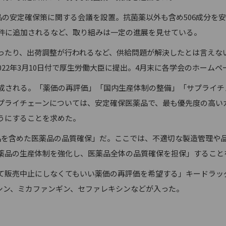
品の安定確保策に関する会議を設置。抗菌薬以外も含め506成分を
要件に追加されるなど、取り組みは一定の進展を見せている。
たり、出荷調整が行われるなど、供給問題が解決したとは言えな
022年3月10日付で厚生労働大臣に提出。4月末に各学会のホーム
成される。「薬価の再評価」「国内生産体制の整備」「サプライチ
プライチェーンについては、安定確保医薬品で、最も優先度の高い
うにすることを求めた。
を含めた医薬品の品質確保」だ。ここでは、不適切な製造管理や
薬品の生産体制を強化し、医薬品全体の品質確保を担保」すること
販売中止にしなくてもいい薬価の再評価を希望する」キードラッグ
シン、ミカファンギン、セファレキシンなどが入った。