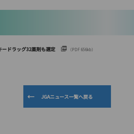
キードラッグ32薬剤も選定
（PDF 656kb）
JGAニュース一覧へ戻る