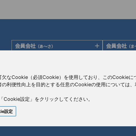
会員会社
会員会社
（あ〜さ）
（ま
あゆみ製薬株式会社
陽進堂ホール
岩城製薬株式会社
ロートニッテ
会員会社
賛助会員会
（た〜は）
大蔵製薬株式会社
朝日印刷株式
大興製薬株式会社
Cookie（必須Cookie）を使用しており、このCooki
キョーリンリメディオ株式会社
旭化成株式会
ダイト株式会社
の利便性向上を目的とする任意のCookieの使用については
共和薬品工業株式会社
伊藤忠ケミカ
高田製薬株式会社
コーアイセイ株式会社
株式会社菊水
辰巳化学株式会社
「Cookie設定」をクリックしてください。
寿製薬株式会社
コーア商事株
鶴原製薬株式会社
kie設定
沢井製薬株式会社
CBC株式会社
トーアエイヨー株式会社
サンド株式会社
澁谷工業株式
同仁医薬化工株式会社
全星薬品工業株式会社
住商ファーマ
東和薬品株式会社