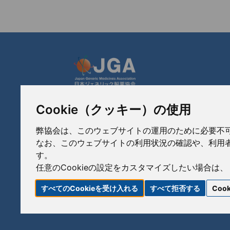
Cookie（クッキー）の使用
JGA 日本ジェネリック製薬協会
〒103-0023
弊協会は、このウェブサイトの運用のために必要不可欠な
東京都中央区日本橋本町3-3-4
なお、このウェブサイトの利用状況の確認や、利用者
TEL: 03-3279-1890 / FAX: 03-3241-2978
す。
任意のCookieの設定をカスタマイズしたい場合は、
すべてのCookieを受け入れる
すべて拒否する
Coo
リンク
サイトポリシー
サイトマップ