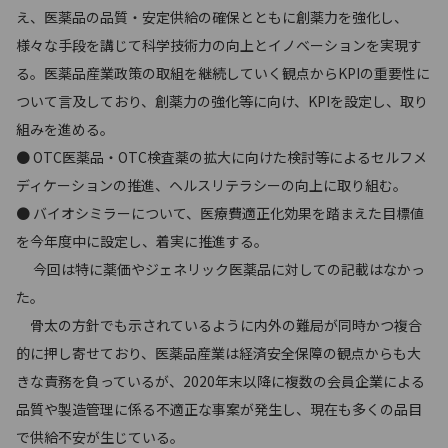
え、医薬品の品質・安定供給の確保とともに創薬力を強化し、
様々な手段を講じて科学技術力の向上とイノベーションを実現す
る。医薬品産業政策の取組を継続していく観点からKPIの重要性に
ついて言及しており、創薬力の強化等に向け、KPIを設定し、取り
組みを進める。
● OTC医薬品・OTC検査薬の拡大に向けた検討等によるセルフメ
ディケーションの推進、ヘルスリテラシーの向上に取り組む。
● バイオシミラーについて、医療費適正化効果を踏まえた目標値
を今年度中に設定し、着実に推進する。
今回は特に薬価やジェネリック医薬品に対しての記載はなかっ
た。
骨太の方針でも示されているように内外の難局が同時かつ複合
的に押し寄せており、医薬品産業は経済安全保障の観点からも大
きな責務を負っているが、2020年末以降に複数の会員企業による
品質や製造管理に係る不適正な事案が発生し、現在も多くの品目
で供給不安が生じている。