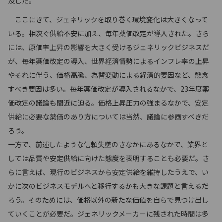
及した。
ここにきて、ジェネリックを取り巻く環境変化は大きくなって
いる。相次ぐ供給不安に加え、毎年薬価改定が導入された。さら
には、原価率上昇の影響を大きく受けるジェネリックビジネスだ
が、毎年薬価改定の導入、世界経済情勢によるインフレ率の上昇
やそれに伴う、価格高騰、為替変動による経済的要因など、懸念
すべき要因は多い。毎年薬価改定が導入されるなかで、23年度薬
価改定の議論も間近に迫る。価格上昇圧力の強まるなかで、安定
供給に必要な薬価のあり方については当然、議論に参画すべきだ
ろう。
一方で、前述したような信頼失墜のさなかにあるなかで、業界と
しては品質や安定供給に向けた態度を表明することも必要だ。さ
らに言えば、現行のビジネスから安定供給を維持したうえで、い
かに次のビジネスモデルへと移行するかも大きな課題と言えるだ
ろう。そのためには、価格以外の新たな価値を自らで見つけ出し
ていくことが必要だ。ジェネリックメーカーに残された時間は多