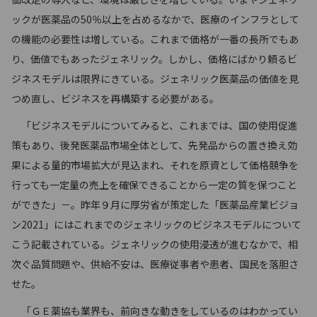
ックが医薬品の50％以上を占めるなかで、医療のインフラとして
の機能の必要性は増している。これまで価格が一番の長所でもあ
り、価値でもあったジェネリック。しかし、価格にばかり頼るビ
ジネスモデルは限界にきている。ジェネリック医薬品の価値を見
つめ直し、ビジネスを再構築する必要がある。
「ビジネスモデルについてみると、これまでは、国の使用促進
策もあり、後発医薬品市場全体として、先発品からの置き換え効
果による量的市場拡大が見込まれ、それを原資として価格競争を
行っても一定量の売上を確保できることから一定の質を保つこと
ができた」－。昨年９月に厚労省が策定した「医薬品産業ビジョ
ン2021」にはこれまでのジェネリックのビジネスモデルについて
こう記載されている。ジェネリックの使用浸透が進むなかで、相
次ぐ品質問題や、供給不安は、医療従事者や患者、国民を落胆さ
せた。
「ＧＥ薬協も業界も、前向きな動きをしているのはわかってい