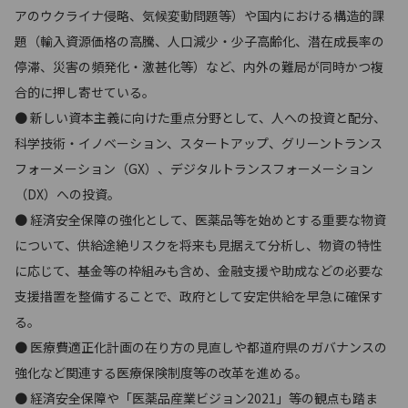
アのウクライナ侵略、気候変動問題等）や国内における構造的課
題（輸入資源価格の高騰、人口減少・少子高齢化、潜在成長率の
停滞、災害の頻発化・激甚化等）など、内外の難局が同時かつ複
合的に押し寄せている。
● 新しい資本主義に向けた重点分野として、人への投資と配分、
科学技術・イノベーション、スタートアップ、グリーントランス
フォーメーション（GX）、デジタルトランスフォーメーション
（DX）への投資。
● 経済安全保障の強化として、医薬品等を始めとする重要な物資
について、供給途絶リスクを将来も見据えて分析し、物資の特性
に応じて、基金等の枠組みも含め、金融支援や助成などの必要な
支援措置を整備することで、政府として安定供給を早急に確保す
る。
● 医療費適正化計画の在り方の見直しや都道府県のガバナンスの
強化など関連する医療保険制度等の改革を進める。
● 経済安全保障や「医薬品産業ビジョン2021」等の観点も踏ま