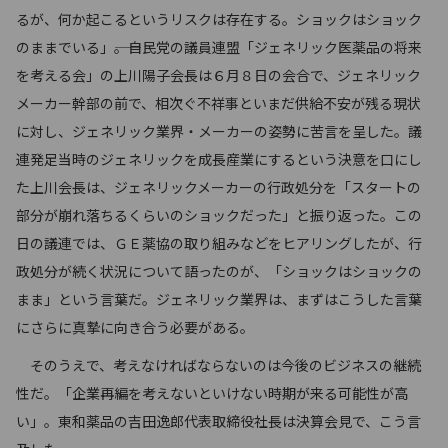
るが、何か起こるというリスクは存在する。ショックはショック
のままでいる」――。自民党の議員連盟「ジェネリック医薬品の将来
を考える会」の上川陽子会長は６月８日の会合で、ジェネリック
メーカー幹部の前で、相次ぐ不祥事といまだ供給不安が残る現状
に対し、ジェネリック業界・メーカーの姿勢に苦言を呈した。議
連発足当時のジェネリックを成長産業にするという決意を口にし
た上川会長は、ジェネリックメーカーの行政処分を「スタートの
部分が崩れ落ちるくらいのショックだった」と振り返った。この
日の議連では、ＧＥ薬協の取り組みなどをヒアリングしたが、行
政処分が続く状況について語ったのが、「ショックはショックの
まま」という言葉だ。ジェネリック業界は、まずはこうした言葉
にさらに真摯に向き合う必要がある。
そのうえで、考えなければならないのは今後のビジネスの継続
性だ。「企業再編を考えないといけない時期が来る可能性が高
い」。東和薬品の吉田逸郎代表取締役社長は決算会見で、こう言