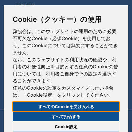
〒103-0023
東京都中央区日本橋本町3-3-4
TEL: 03-3279-1890 / FAX: 03-3241-2978
Cookie（クッキー）の使用
弊協会は、このウェブサイトの運用のために必要
会員会社
（あ〜さ）
不可欠なCookie（必須Cookie）を使用してお
り、このCookieについては無効にすることができ
あゆみ製薬株式会社
ません。
会員会社
（た〜は）
岩城製薬株式会社
なお、このウェブサイトの利用状況の確認や、利
大興製薬株式会社
用者の利便性向上を目的とする任意のCookieの使
大蔵製薬株式会社
会員会社
（ま〜わ）
用については、利用者ご自身でその設定を選択す
ダイト株式会社
ることができます。
キョーリンリメディオ株式会社
陽進堂ホールディングス株式会社
高田製薬株式会社
任意のCookieの設定をカスタマイズしたい場合
賛助会員会社
共和薬品工業株式会社
ロートニッテン株式会社
は、「Cookie設定」をクリックしてください。
辰巳化学株式会社
朝日印刷株式会社
コーアイセイ株式会社
すべてのCookieを受け入れる
鶴原製薬株式会社
旭化成株式会社
寿製薬株式会社
すべて拒否する
リンク
サイトポリシー
サイトマップ
トーアエイヨー株式会社
伊藤忠ケミカルフロンティア株式会社
Cookie設定
沢井製薬株式会社