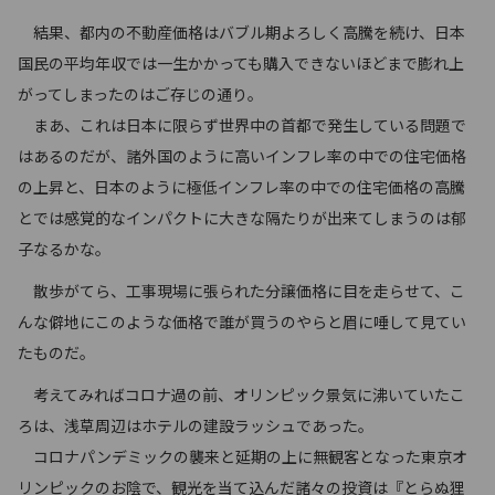
結果、都内の不動産価格はバブル期よろしく高騰を続け、日本
国民の平均年収では一生かかっても購入できないほどまで膨れ上
がってしまったのはご存じの通り。
まあ、これは日本に限らず世界中の首都で発生している問題で
はあるのだが、諸外国のように高いインフレ率の中での住宅価格
の上昇と、日本のように極低インフレ率の中での住宅価格の高騰
とでは感覚的なインパクトに大きな隔たりが出来てしまうのは郁
子なるかな。
散歩がてら、工事現場に張られた分譲価格に目を走らせて、こ
んな僻地にこのような価格で誰が買うのやらと眉に唾して見てい
たものだ。
考えてみればコロナ過の前、オリンピック景気に沸いていたこ
ろは、浅草周辺はホテルの建設ラッシュであった。
コロナパンデミックの襲来と延期の上に無観客となった東京オ
リンピックのお陰で、観光を当て込んだ諸々の投資は『とらぬ狸