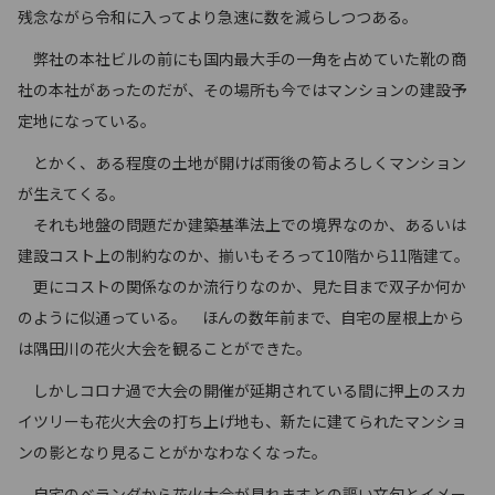
残念ながら令和に入ってより急速に数を減らしつつある。
弊社の本社ビルの前にも国内最大手の一角を占めていた靴の商
社の本社があったのだが、その場所も今ではマンションの建設予
定地になっている。
とかく、ある程度の土地が開けば雨後の筍よろしくマンション
が生えてくる。
それも地盤の問題だか建築基準法上での境界なのか、あるいは
建設コスト上の制約なのか、揃いもそろって10階から11階建て。
更にコストの関係なのか流行りなのか、見た目まで双子か何か
のように似通っている。 ほんの数年前まで、自宅の屋根上から
は隅田川の花火大会を観ることができた。
しかしコロナ過で大会の開催が延期されている間に押上のスカ
イツリーも花火大会の打ち上げ地も、新たに建てられたマンショ
ンの影となり見ることがかなわなくなった。
自宅のベランダから花火大会が見れますとの謳い文句とイメー