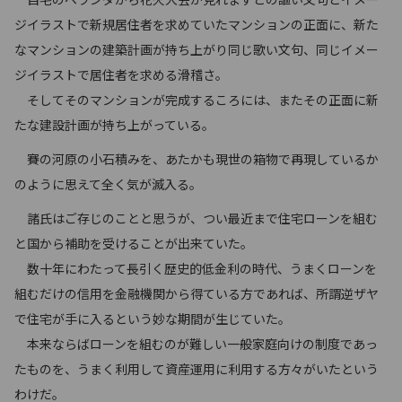
ジイラストで新規居住者を求めていたマンションの正面に、新た
なマンションの建築計画が持ち上がり同じ歌い文句、同じイメー
ジイラストで居住者を求める滑稽さ。
そしてそのマンションが完成するころには、またその正面に新
たな建設計画が持ち上がっている。
賽の河原の小石積みを、あたかも現世の箱物で再現しているか
のように思えて全く気が滅入る。
諸氏はご存じのことと思うが、つい最近まで住宅ローンを組む
と国から補助を受けることが出来ていた。
数十年にわたって長引く歴史的低金利の時代、うまくローンを
組むだけの信用を金融機関から得ている方であれば、所謂逆ザヤ
で住宅が手に入るという妙な期間が生じていた。
本来ならばローンを組むのが難しい一般家庭向けの制度であっ
たものを、うまく利用して資産運用に利用する方々がいたという
わけだ。