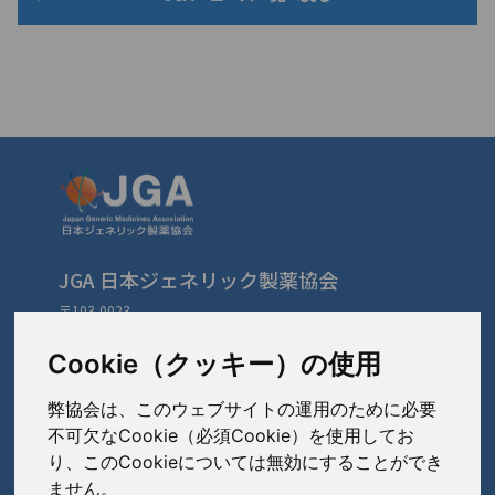
JGA 日本ジェネリック製薬協会
〒103-0023
東京都中央区日本橋本町3-3-4
TEL: 03-3279-1890 / FAX: 03-3241-2978
Cookie（クッキー）の使用
弊協会は、このウェブサイトの運用のために必要
会員会社
（あ〜さ）
不可欠なCookie（必須Cookie）を使用してお
り、このCookieについては無効にすることができ
あゆみ製薬株式会社
ません。
会員会社