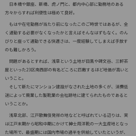
日本橋や銀座、新橋、虎ノ門と、都内中心部に勤務地のある
方々からすれば利便性は極めて良好。
もはや在宅勤務が当たり前になったこのご時世ではあるが、全
く通勤する必要がなくなったかと言えばそんなはずもなく。のん
びりと座って通勤できる快適さは、一度経験してしまえば手放す
のも難しかろう。
問題があるとすれば、浅草という土地が目黒や碑文谷、三軒茶
屋といった23区南西部の有名どころに匹敵するほど地価が高いと
いうこと。
そして新たにマンション建設がなされた土地の多くが、消費低
迷によって廃業した製靴業の会社跡地に建てられたものであると
いうことか。
浅草北部、江戸歌舞伎発祥の地などと呼ばれている辺りは、実
は江戸末期から昭和中期にかけて紳士用洋靴の一大生産地となっ
た場所で、最盛期には国内市場の過半を供給していたというが、