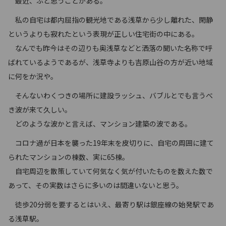
最近、ふと思うことがある。
私の自宅は都内屈指の観光地である浅草から少し離れた、閑静
というよりも寂れたという表現が正しい住宅街の中にある。
なんでも昨今はその辺りも奥浅草などと洒落の聞いた名称で呼
ばれているようであるが、浅草寺よりも吉原山谷の方が近い地域
に何をか況や。
そんないわくつきの場所に建設ラッシュ、バブルとでも言うべ
き波が来て久しい。
どのような波かと言えば、マンション建築の波である。
コロナ過が日本を襲った19年末を皮切りに、自宅の周囲に建て
られたマンションの棟数、実に65棟。
自宅周辺を散策していて何気なく気が付いたものを数えた数で
あって、その実数はさらに多いのは間違いないと思う。
徒歩20分弱を要するとはいえ、最寄り駅は銀座線の始発駅であ
る浅草駅。