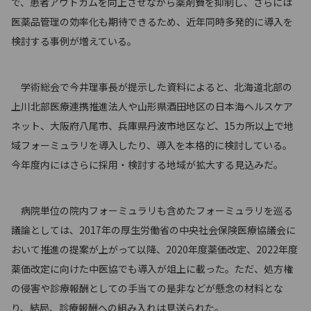
で、患者アウトカムを向上させながら薬剤費を抑制し、さらには
医薬品管理の効率化も期待できるため、近年同時多発的に導入を
検討する事例が増えている。
学術総会で今井理事長が提示した資料によると、北海道北部の
上川北部医療連携推進法人や山形県酒田地区の日本海ヘルスケア
ネット、大阪府八尾市、兵庫県丹波市地区など、15カ所以上で地
域フォーミュラリを導入したり、導入を本格的に検討している。
今年度内にはさらに採用・検討する地域が拡大する見込みだ。
病院単位の院内フォーミュラリも含めたフォーミュラリを巡る
議論としては、2017年の厚生労働省の中央社会保険医療協議会に
おいて推進の提案が上がって以降、2020年度薬価改定、2022年度
薬価改定に向けた中医協でも導入が俎上に載った。ただ、処方権
の侵害や診療報酬としての手当ての是非などが懸念の材料とな
り、結局、診療報酬への組み入れは見送られた。