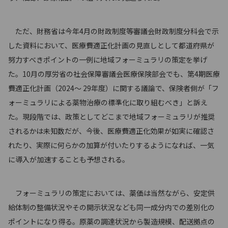
ただ、財務省は今年4月の財政制度等審議会財政制度分科会で示
した資料において、医療費適正化計画の見直しとして都道府県が
努力すべきポイントの一例に地域フォーミュラリの策定を挙げ
た。10月の厚労省の社会保障審議会医療保険部会でも、第4期医療
費適正化計画（2024～ 29年度）に関する議論で、保険者側が「フ
ォーミュラリによる薬物治療の標準化に取り組むべき」と訴え
た。現段階では、政策としてどこまで地域フォーミュラリが推奨
されるかは未知数だが、今後、医療費適正化効果が如実に確認さ
れたり、実際に何らかの加算が付いたりするようになれば、一気
に導入が加速することも予想される。
フォーミュラリの策定においては、薬価は当然ながら、安定供
給体制の整備状況やその開示状況なども同一成分内での差別化の
ポイントになり得る。原薬の調達状況から製造規模、配送拠点の