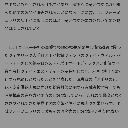
立地なども評価される可能性があり、積極的に安定供給に取り組
んだ企業の製品が優先されることになる。逆に言えば、フォーミ
ュラリの採用が進めば進むほど、安定供給の体力のない企業の製
品は淘汰されていく。
11月には米子会社の事業で多額の損失が発生し債務超過に陥っ
たジェネリック大手日医工が投資ファンドのジェイ・ウィル・パ
ートナーズと医薬品卸のメディパルホールディングスが出資する
合同会社ジェイ・エス・ディーの子会社となり、来春にも上場廃
止する見通しとなったことを発表した。厚労省の「医薬品の迅
速・安定供給実現に向けた総合対策に関する有識者検討会」でも
産業構造の在り方が論点の1つになっている。これまで幾度となく
ささやかれてきた業界地図の変革が徐々に現実味を帯びる中、地
域フォーミュラリの浸透もその原動力の1つになるかも知れない。