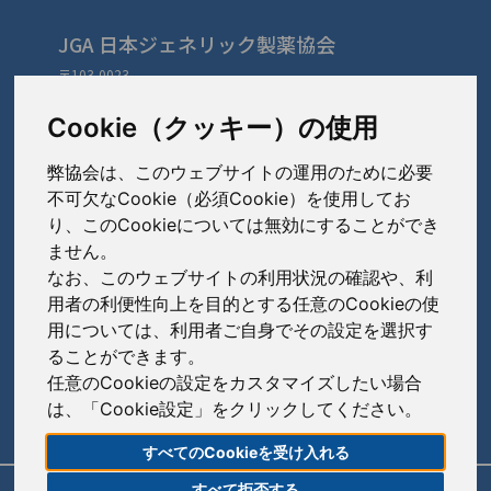
JGA 日本ジェネリック製薬協会
〒103-0023
東京都中央区日本橋本町3-3-4
TEL: 03-3279-1890 / FAX: 03-3241-2978
Cookie（クッキー）の使用
弊協会は、このウェブサイトの運用のために必要
会員会社
（あ〜さ）
不可欠なCookie（必須Cookie）を使用してお
り、このCookieについては無効にすることができ
あゆみ製薬株式会社
ません。
会員会社
（た〜は）
岩城製薬株式会社
なお、このウェブサイトの利用状況の確認や、利
大興製薬株式会社
用者の利便性向上を目的とする任意のCookieの使
大蔵製薬株式会社
会員会社
（ま〜わ）
用については、利用者ご自身でその設定を選択す
ダイト株式会社
ることができます。
キョーリンリメディオ株式会社
陽進堂ホールディングス株式会社
高田製薬株式会社
任意のCookieの設定をカスタマイズしたい場合
賛助会員会社
共和薬品工業株式会社
ロートニッテン株式会社
は、「Cookie設定」をクリックしてください。
辰巳化学株式会社
朝日印刷株式会社
コーアイセイ株式会社
すべてのCookieを受け入れる
鶴原製薬株式会社
旭化成株式会社
寿製薬株式会社
すべて拒否する