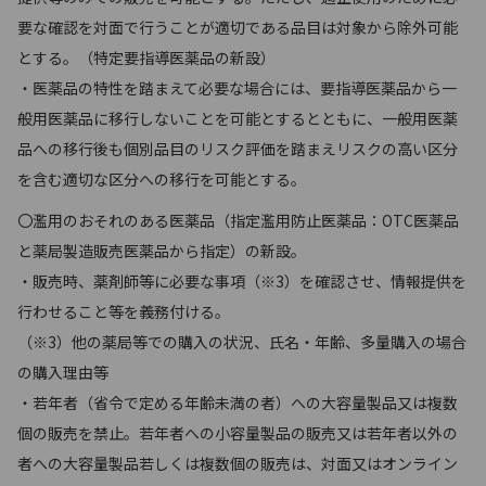
要な確認を対面で行うことが適切である品目は対象から除外可能
とする。（特定要指導医薬品の新設）
・医薬品の特性を踏まえて必要な場合には、要指導医薬品から一
般用医薬品に移行しないことを可能とするとともに、一般用医薬
品への移行後も個別品目のリスク評価を踏まえリスクの高い区分
を含む適切な区分への移行を可能とする。
〇濫用のおそれのある医薬品（指定濫用防止医薬品：OTC医薬品
と薬局製造販売医薬品から指定）の新設。
・販売時、薬剤師等に必要な事項（※3）を確認させ、情報提供を
行わせること等を義務付ける。
（※3）他の薬局等での購入の状況、氏名・年齢、多量購入の場合
の購入理由等
・若年者（省令で定める年齢未満の者）への大容量製品又は複数
個の販売を禁止。若年者への小容量製品の販売又は若年者以外の
者への大容量製品若しくは複数個の販売は、対面又はオンライン