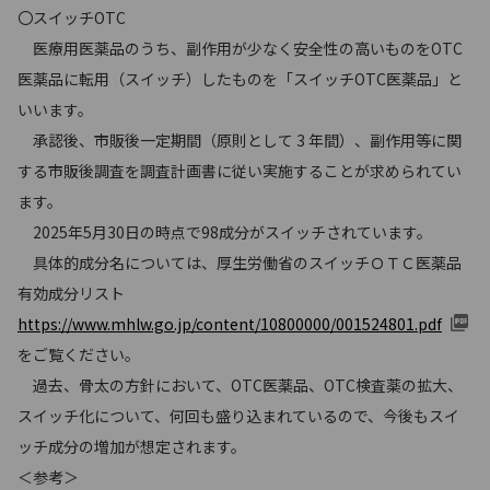
〇スイッチOTC
医療用医薬品のうち、副作用が少なく安全性の高いものをOTC
医薬品に転用（スイッチ）したものを「スイッチOTC医薬品」と
いいます。
承認後、市販後一定期間（原則として 3 年間）、副作用等に関
する市販後調査を調査計画書に従い実施することが求められてい
ます。
2025年5月30日の時点で98成分がスイッチされています。
具体的成分名については、厚生労働省のスイッチＯＴＣ医薬品
有効成分リスト
https://www.mhlw.go.jp/content/10800000/001524801.pdf
をご覧ください。
過去、骨太の方針において、OTC医薬品、OTC検査薬の拡大、
スイッチ化について、何回も盛り込まれているので、今後もスイ
ッチ成分の増加が想定されます。
＜参考＞