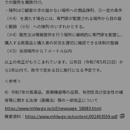
での販売を義務付け。
・陳列は①顧客の手の届かない場所への商品陳列、②一定の条件
（※4） を満たす場合には、専門家が配置される場所から目の届
く範囲 （※5） への陳列 のいずれかとする。
（※4）販売又は情報提供を行う場所に継続的に専門家を配置し、
購入する医薬品と購入者の状況を適切に確認できる体制の整備
（※5）当該場所から７メートル以内
以上の改正がもりこまれています。公布日（令和7年5月21日）か
ら1年以内で、政令で定める日に施行になる予定です。
＜参考＞
4）令和7年の医薬品、医療機器等の品質、有効性及び安全性の確
保等に関する法律（薬機法）等の一部改正について
https://www.mhlw.go.jp/stf/newpage_58083.html
概要資料：
https://www.mhlw.go.jp/content/001403559.pdf