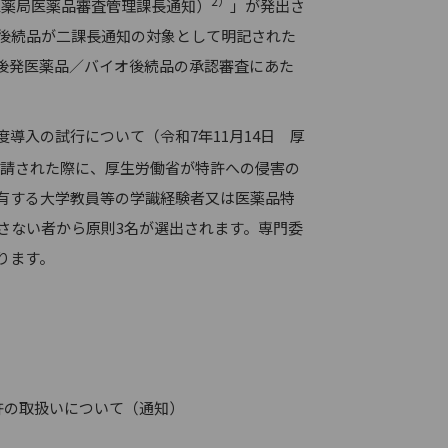
2
）
医薬局医薬品審査管理課長通知）
」が発出さ
後続品が二課長通知の対象として明記された
後発医薬品／バイオ後続品の承認審査にあた
入の試行について（令和7年11月14日 厚
請された際に、厚生労働省が特許への侵害の
有する大学教員等の学識経験者又は医薬品特
さない者から原則3名が選出されます。専門委
ります。
許の取扱いについて（通知）