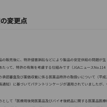
度の変更点
の販売後に、特許侵害訴訟などにより製品の安定供給の問題が生
って、特許の有無を考慮する仕組みです（JGAニュースNo.114（2
承認審査及び薬価収載に係る医薬品特許の取扱いについて（平成2
長通知）に基づいてパテントリンケージが運用されていましたが、
のとして「医療用後発医薬品及びバイオ後続品に関する医薬品医療