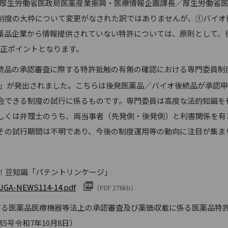
日 厚生労働省医政局医薬産業振興・医療情報企画課長／厚生労働省
制度の大枠について変更がなされた訳ではありませんが、①バイオ
薬品企業から情報提供されていない特許については、原則として、
改正ポイントとなります。
品の承認審査に際する特許抵触の有無の確認における専門委員制度導
」が発出されました。こちらは後発医薬品／バイオ後続品が承認申
会できる制度の試行に係るものです。専門委員は高度な法的知識を
しくは弁理士のうち、両当事者（先発側・後発側）と利害関係を有
その試行期間は不明であり、今後の制度運用等の動向に注目が集ま
知っ得！豆知識「パテントリンケージ」
0/JGA-NEWS114-14.pdf
（PDF 276kb）
する医薬品医療機器等法上の承認審査及び薬価収載に係る医薬品特
第5号令和7年10月8日）