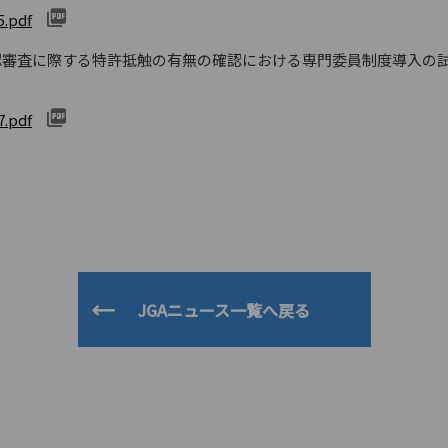
5.pdf
認審査に際する特許抵触の有無の確認における専門委員制度導入の
7.pdf
JGAニュース一覧へ戻る