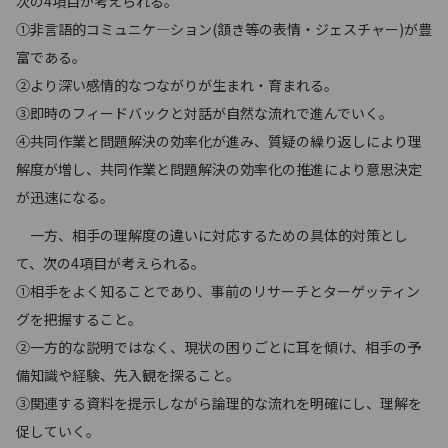
次の4項目が考えられる。
①非言語的コミュニケ―ション(頷き等の表情・ジェスチャー)が豊
富である。
②より深い感情的なつながりが生まれ・育まれる。
③即時のフィードバックと対話が自然な流れで進んでいく。
④共同作業と問題解決の効率化が進み、質疑の繰り返しにより理
解度が増し、共同作業と問題解決の効率化の推進により意思決定
が迅速になる。
一方、相手の理解度の違いに対応するための具体的対策とし
て、次の4項目が考えられる。
①相手をよく知ることであり、事前のリサーチとターゲッティン
グを把握すること。
②一方的な説明ではなく、現状の困りごとに耳を傾け、相手の予
備知識や経験、先入観を探ること。
③関連する資料を提示しながら論理的な流れを明確にし、理解を
促していく。