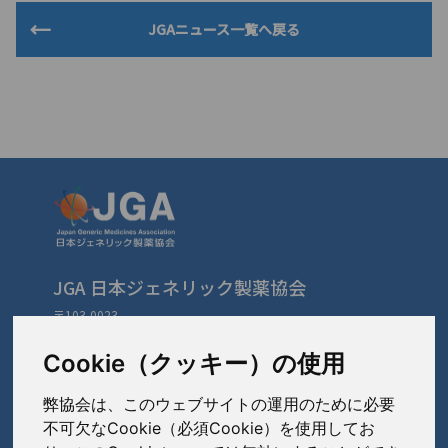
JGAニュース一覧へ戻る
JGA 日本ジェネリック製薬協会
〒103-0023
東京都中央区日本橋本町3-3-4
TEL: 03-3279-1890 / FAX: 03-3241-2978
Cookie（クッキー）の使用
弊協会は、このウェブサイトの運用のために必要
会員会社
（あ〜さ）
不可欠なCookie（必須Cookie）を使用してお