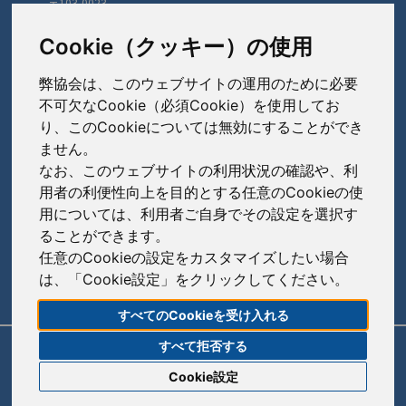
〒103-0023
東京都中央区日本橋本町3-3-4
TEL: 03-3279-1890 / FAX: 03-3241-2978
Cookie（クッキー）の使用
弊協会は、このウェブサイトの運用のために必要
会員会社
（あ〜さ）
不可欠なCookie（必須Cookie）を使用してお
り、このCookieについては無効にすることができ
あゆみ製薬株式会社
ません。
会員会社
（た〜は）
岩城製薬株式会社
なお、このウェブサイトの利用状況の確認や、利
大興製薬株式会社
用者の利便性向上を目的とする任意のCookieの使
大蔵製薬株式会社
会員会社
（ま〜わ）
用については、利用者ご自身でその設定を選択す
ダイト株式会社
ることができます。
キョーリンリメディオ株式会社
陽進堂ホールディングス株式会社
高田製薬株式会社
任意のCookieの設定をカスタマイズしたい場合
賛助会員会社
共和薬品工業株式会社
ロートニッテン株式会社
は、「Cookie設定」をクリックしてください。
辰巳化学株式会社
朝日印刷株式会社
コーアイセイ株式会社
すべてのCookieを受け入れる
鶴原製薬株式会社
旭化成株式会社
寿製薬株式会社
すべて拒否する
リンク
サイトポリシー
サイトマップ
トーアエイヨー株式会社
伊藤忠ケミカルフロンティア株式会社
Cookie設定
沢井製薬株式会社
同仁医薬化工株式会社
株式会社菊水製作所