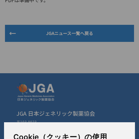
PDFは準備中です。
JGAニュース一覧へ戻る
JGA 日本ジェネリック製薬協会
〒103-0023
東京都中央区日本橋本町3-3-4
TEL: 03-3279-1890 / FAX: 03-3241-2978
Cookie（クッキー）の使用