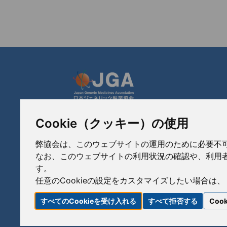
Cookie（クッキー）の使用
JGA 日本ジェネリック製薬協会
〒103-0023
弊協会は、このウェブサイトの運用のために必要不可欠な
東京都中央区日本橋本町3-3-4
なお、このウェブサイトの利用状況の確認や、利用者
TEL: 03-3279-1890 / FAX: 03-3241-2978
す。
任意のCookieの設定をカスタマイズしたい場合は、
すべてのCookieを受け入れる
すべて拒否する
Coo
リンク
サイトポリシー
サイトマップ