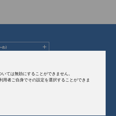
〜わ）
ディングス株式会社
ン株式会社
社
会社
eについては無効にすることができません。
社
、利用者ご自身でその設定を選択することができま
ルフロンティア株式会社
製作所
式会社
© 2020 Japan Generic Medicines Association
会社