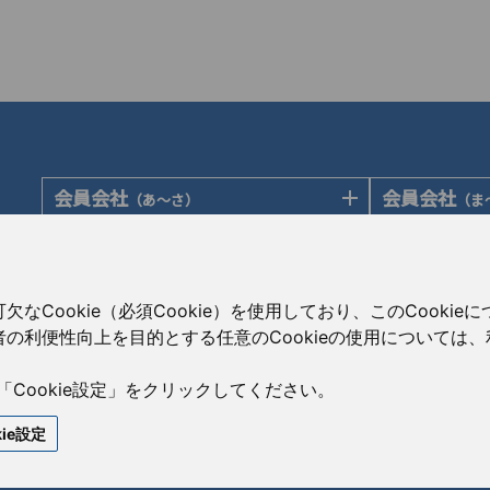
会員会社
会員会社
（あ〜さ）
（ま
あゆみ製薬株式会社
陽進堂ホール
岩城製薬株式会社
ロートニッテ
会員会社
賛助会員会
（た〜は）
大蔵製薬株式会社
朝日印刷株式
大興製薬株式会社
Cookie（必須Cookie）を使用しており、このCooki
キョーリンリメディオ株式会社
旭化成株式会
ダイト株式会社
の利便性向上を目的とする任意のCookieの使用については
共和薬品工業株式会社
伊藤忠ケミカ
高田製薬株式会社
コーアイセイ株式会社
株式会社菊水
辰巳化学株式会社
「Cookie設定」をクリックしてください。
寿製薬株式会社
コーア商事株
鶴原製薬株式会社
kie設定
沢井製薬株式会社
CBC株式会社
トーアエイヨー株式会社
サンド株式会社
澁谷工業株式
同仁医薬化工株式会社