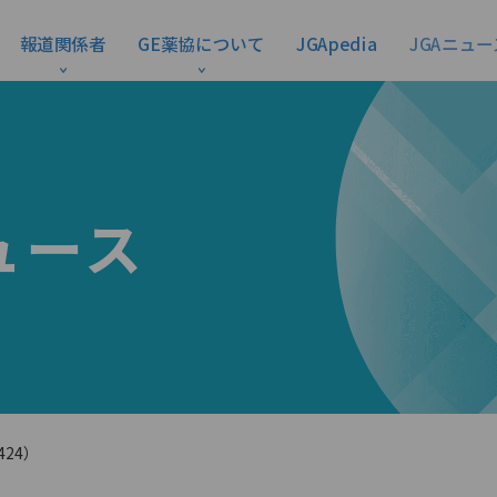
報道関係者
GE薬協について
JGApedia
JGAニュー
ュース
424）