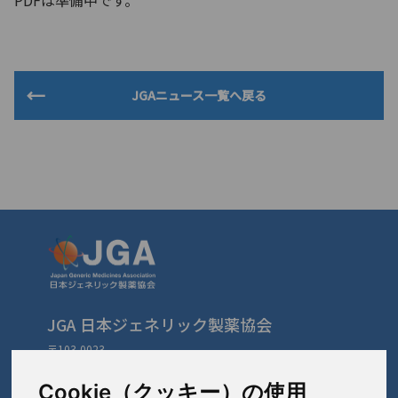
PDFは準備中です。
JGAニュース一覧へ戻る
JGA 日本ジェネリック製薬協会
〒103-0023
東京都中央区日本橋本町3-3-4
TEL: 03-3279-1890 / FAX: 03-3241-2978
Cookie（クッキー）の使用