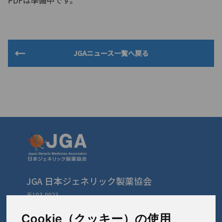
PDFは準備中です。
JGAニュース一覧へ戻る
JGA 日本ジェネリック製薬協会
〒103-0023
東京都中央区日本橋本町3-3-4
TEL: 03-3279-1890 / FAX: 03-3241-2978
Cookie（クッキー）の使用