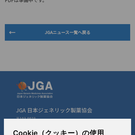
PDFは準備中です。
JGAニュース一覧へ戻る
JGA 日本ジェネリック製薬協会
〒103-0023
東京都中央区日本橋本町3-3-4
TEL: 03-3279-1890 / FAX: 03-3241-2978
Cookie（クッキー）の使用