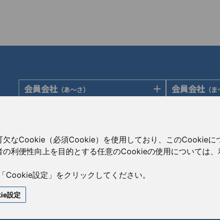
会員会社
会員会社
（あ〜さ）
（ま
あゆみ製薬株式会社
陽進堂ホール
岩城製薬株式会社
ロートニッテ
会員会社
賛助会員会
（た〜は）
大蔵製薬株式会社
朝日印刷株式
大興製薬株式会社
Cookie（必須Cookie）を使用しており、このCooki
キョーリンリメディオ株式会社
旭化成株式会
ダイト株式会社
の利便性向上を目的とする任意のCookieの使用については
共和薬品工業株式会社
伊藤忠ケミカ
高田製薬株式会社
コーアイセイ株式会社
株式会社菊水
辰巳化学株式会社
「Cookie設定」をクリックしてください。
寿製薬株式会社
コーア商事株
鶴原製薬株式会社
kie設定
沢井製薬株式会社
CBC株式会社
トーアエイヨー株式会社
サンド株式会社
澁谷工業株式
同仁医薬化工株式会社