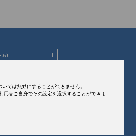
〜わ）
ディングス株式会社
ン株式会社
社
会社
eについては無効にすることができません。
社
、利用者ご自身でその設定を選択することができま
ルフロンティア株式会社
製作所
式会社
© 2020 Japan Generic Medicines Association
会社