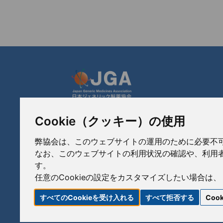
Cookie（クッキー）の使用
JGA 日本ジェネリック製薬協会
〒103-0023
弊協会は、このウェブサイトの運用のために必要不可欠な
東京都中央区日本橋本町3-3-4
なお、このウェブサイトの利用状況の確認や、利用者
TEL: 03-3279-1890 / FAX: 03-3241-2978
す。
任意のCookieの設定をカスタマイズしたい場合は、
すべてのCookieを受け入れる
すべて拒否する
Coo
リンク
サイトポリシー
サイトマップ