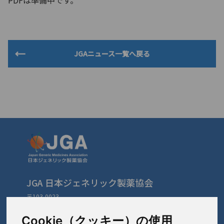
PDFは準備中です。
JGAニュース一覧へ戻る
JGA 日本ジェネリック製薬協会
〒103-0023
東京都中央区日本橋本町3-3-4
TEL: 03-3279-1890 / FAX: 03-3241-2978
Cookie（クッキー）の使用