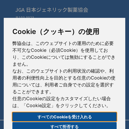
JGA 日本ジェネリック製薬協会
〒103-0023
東京都中央区日本橋本町3-3-4
TEL: 03-3279-1890 / FAX: 03-3241-2978
Cookie（クッキー）の使用
弊協会は、このウェブサイトの運用のために必要
会員会社
（あ〜さ）
不可欠なCookie（必須Cookie）を使用してお
り、このCookieについては無効にすることができ
あゆみ製薬株式会社
ません。
会員会社
（た〜は）
岩城製薬株式会社
なお、このウェブサイトの利用状況の確認や、利
大興製薬株式会社
用者の利便性向上を目的とする任意のCookieの使
大蔵製薬株式会社
会員会社
（ま〜わ）
用については、利用者ご自身でその設定を選択す
ダイト株式会社
ることができます。
キョーリンリメディオ株式会社
陽進堂ホールディングス株式会社
高田製薬株式会社
任意のCookieの設定をカスタマイズしたい場合
賛助会員会社
共和薬品工業株式会社
ロートニッテン株式会社
は、「Cookie設定」をクリックしてください。
辰巳化学株式会社
朝日印刷株式会社
コーアイセイ株式会社
すべてのCookieを受け入れる
鶴原製薬株式会社
旭化成株式会社
寿製薬株式会社
すべて拒否する
リンク
サイトポリシー
サイトマップ