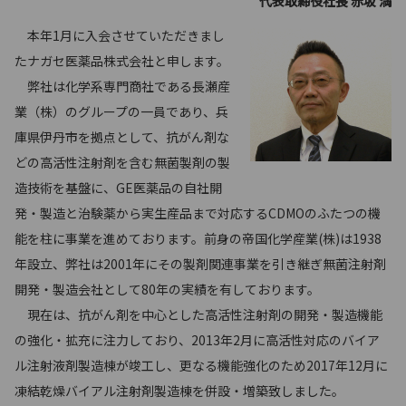
代表取締役社長 赤坂 満
本年1月に入会させていただきまし
たナガセ医薬品株式会社と申します。
弊社は化学系専門商社である長瀬産
業（株）のグループの一員であり、兵
庫県伊丹市を拠点として、抗がん剤な
どの高活性注射剤を含む無菌製剤の製
造技術を基盤に、GE医薬品の自社開
発・製造と治験薬から実生産品まで対応するCDMOのふたつの機
能を柱に事業を進めております。前身の帝国化学産業(株)は1938
年設立、弊社は2001年にその製剤関連事業を引き継ぎ無菌注射剤
開発・製造会社として80年の実績を有しております。
現在は、抗がん剤を中心とした高活性注射剤の開発・製造機能
の強化・拡充に注力しており、2013年2月に高活性対応のバイア
ル注射液剤製造棟が竣工し、更なる機能強化のため2017年12月に
凍結乾燥バイアル注射剤製造棟を併設・増築致しました。