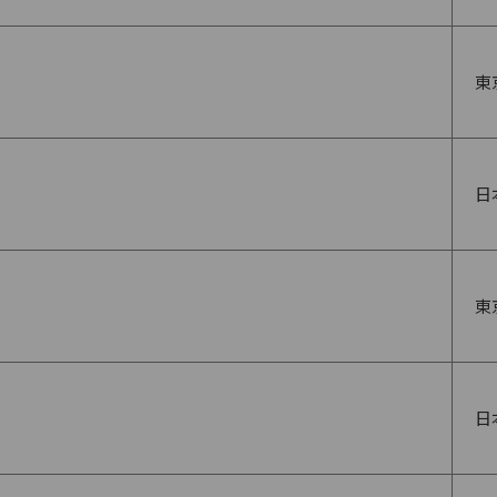
東
日
東
日