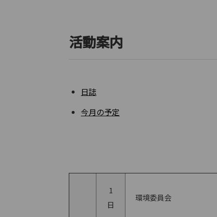
活動案内
日誌
今月の予定
1
環境委員会
日