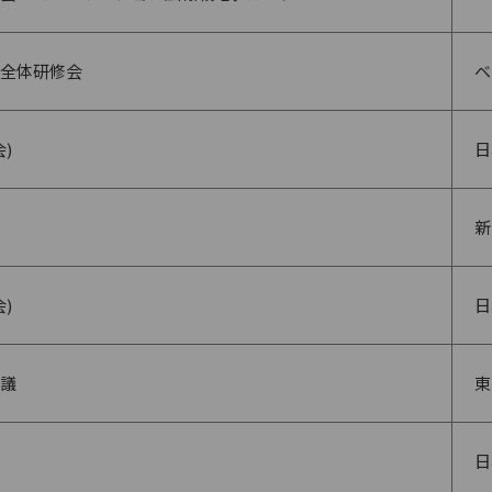
全体研修会
ベ
)
日
新
)
日
議
東
日