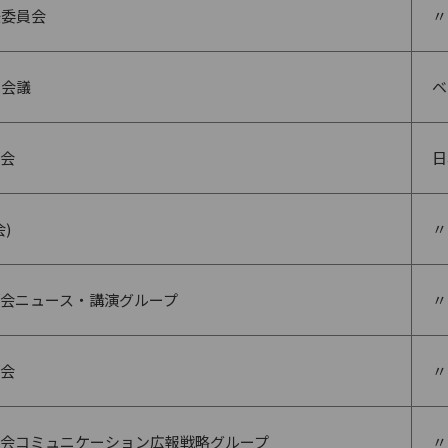
任委員会
〃
体会議
ベ
会
日
)
〃
会ニュース・講演グループ
〃
会
〃
会コミュニケーション広報戦略グループ
〃