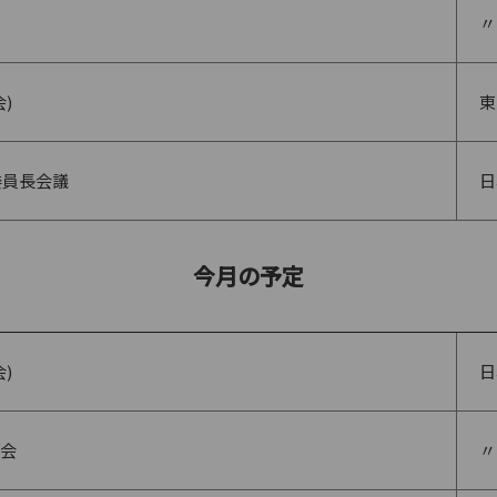
〃
)
東
委員長会議
日
今月の予定
)
日
会
〃