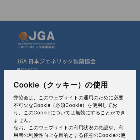
JGA 日本ジェネリック製薬協会
〒103-0023
東京都中央区日本橋本町3-3-4
TEL: 03-3279-1890 / FAX: 03-3241-2978
Cookie（クッキー）の使用
弊協会は、このウェブサイトの運用のために必要
会員会社
（あ〜さ）
不可欠なCookie（必須Cookie）を使用してお
り、このCookieについては無効にすることができ
あゆみ製薬株式会社
ません。
会員会社
（た〜は）
岩城製薬株式会社
なお、このウェブサイトの利用状況の確認や、利
大興製薬株式会社
用者の利便性向上を目的とする任意のCookieの使
大蔵製薬株式会社