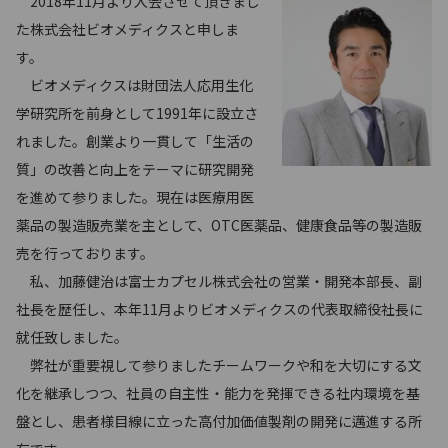
2018年11月より入会させて頂きまし
た株式会社ビオメディクスと申しま
す。
ビオメディクスは財団法人応用生化
学研究所を前身として1991年に設立さ
れました。創業より一貫して「生活の
質」の改善と向上をテーマに研究開発
を進めて参りました。現在は医療用医
薬品の製造販売業を主として、OTC医薬品、健康食品等の製造販
売を行っております。
私、加藤健治は富士カプセル株式会社の営業・開発本部長、副
社長を歴任し、本年11月よりビオメディクスの代表取締役社長に
就任致しました。
弊社が重要視して参りましたチームワークや和を大切にする文
化を継承しつつ、社員の自主性・能力を発揮できる社内環境を基
盤とし、患者様目線に立った高付加価値製剤の開発に邁進する所