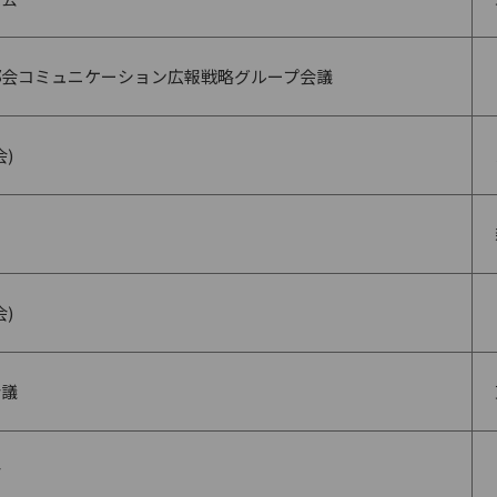
部会コミュニケーション広報戦略グループ会議
)
)
会議
会