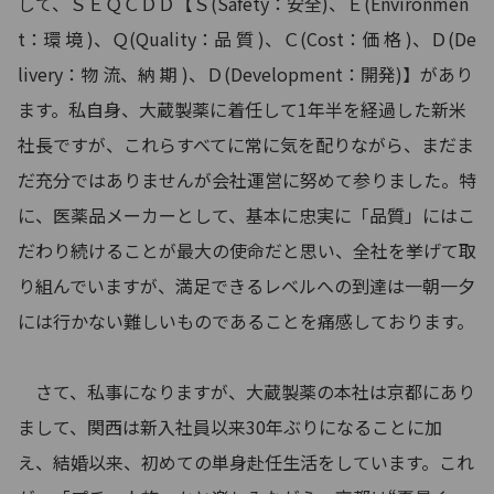
して、ＳＥＱＣＤＤ【Ｓ(Safety：安全)、Ｅ(Environmen
t：環 境 )、Ｑ(Quality：品 質 )、Ｃ(Cost：価 格 )、Ｄ(De
livery：物 流、納 期 )、Ｄ(Development：開発)】があり
ます。私自身、大蔵製薬に着任して1年半を経過した新米
社長ですが、これらすべてに常に気を配りながら、まだま
だ充分ではありませんが会社運営に努めて参りました。特
に、医薬品メーカーとして、基本に忠実に「品質」にはこ
だわり続けることが最大の使命だと思い、全社を挙げて取
り組んでいますが、満足できるレベルへの到達は一朝一夕
には行かない難しいものであることを痛感しております。
さて、私事になりますが、大蔵製薬の本社は京都にあり
まして、関西は新入社員以来30年ぶりになることに加
え、結婚以来、初めての単身赴任生活をしています。これ