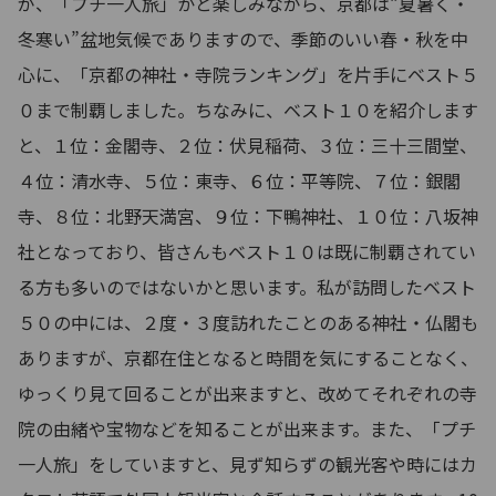
が、「プチ一人旅」かと楽しみながら、京都は“夏暑く・
冬寒い”盆地気候でありますので、季節のいい春・秋を中
心に、「京都の神社・寺院ランキング」を片手にベスト５
０まで制覇しました。ちなみに、ベスト１０を紹介します
と、１位：金閣寺、２位：伏見稲荷、３位：三十三間堂、
４位：清水寺、５位：東寺、６位：平等院、７位：銀閣
寺、８位：北野天満宮、９位：下鴨神社、１０位：八坂神
社となっており、皆さんもベスト１０は既に制覇されてい
る方も多いのではないかと思います。私が訪問したベスト
５０の中には、２度・３度訪れたことのある神社・仏閣も
ありますが、京都在住となると時間を気にすることなく、
ゆっくり見て回ることが出来ますと、改めてそれぞれの寺
院の由緒や宝物などを知ることが出来ます。また、「プチ
一人旅」をしていますと、見ず知らずの観光客や時にはカ