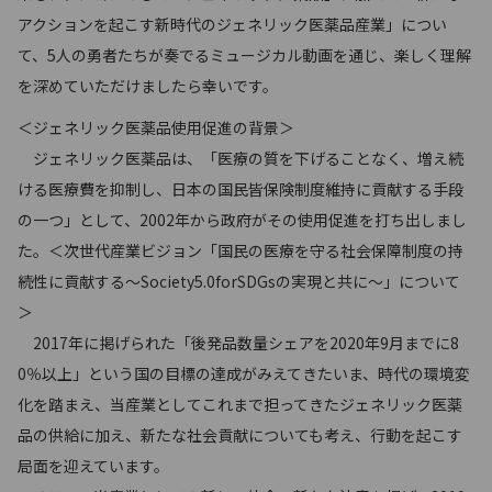
アクションを起こす新時代のジェネリック医薬品産業」につい
て、5人の勇者たちが奏でるミュージカル動画を通じ、楽しく理解
を深めていただけましたら幸いです。
＜ジェネリック医薬品使用促進の背景＞
ジェネリック医薬品は、「医療の質を下げることなく、増え続
ける医療費を抑制し、日本の国民皆保険制度維持に貢献する手段
の一つ」として、2002年から政府がその使用促進を打ち出しまし
た。＜次世代産業ビジョン「国民の医療を守る社会保障制度の持
続性に貢献する～Society5.0forSDGsの実現と共に～」について
＞
2017年に掲げられた「後発品数量シェアを2020年9月までに8
0％以上」という国の目標の達成がみえてきたいま、時代の環境変
化を踏まえ、当産業としてこれまで担ってきたジェネリック医薬
品の供給に加え、新たな社会貢献についても考え、行動を起こす
局面を迎えています。