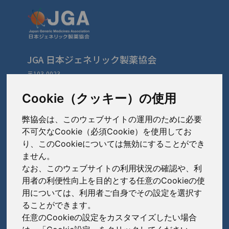
JGA 日本ジェネリック製薬協会
〒103-0023
東京都中央区日本橋本町3-3-4
TEL: 03-3279-1890 / FAX: 03-3241-2978
Cookie（クッキー）の使用
弊協会は、このウェブサイトの運用のために必要
会員会社
（あ〜さ）
不可欠なCookie（必須Cookie）を使用してお
り、このCookieについては無効にすることができ
あゆみ製薬株式会社
ません。
会員会社
（た〜は）
岩城製薬株式会社
なお、このウェブサイトの利用状況の確認や、利
大興製薬株式会社
用者の利便性向上を目的とする任意のCookieの使
大蔵製薬株式会社
会員会社
（ま〜わ）
用については、利用者ご自身でその設定を選択す
ダイト株式会社
ることができます。
キョーリンリメディオ株式会社
陽進堂ホールディングス株式会社
高田製薬株式会社
任意のCookieの設定をカスタマイズしたい場合
賛助会員会社
共和薬品工業株式会社
ロートニッテン株式会社