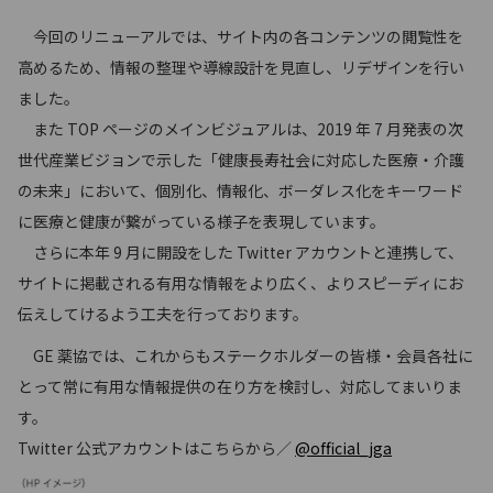
今回のリニューアルでは、サイト内の各コンテンツの閲覧性を
高めるため、情報の整理や導線設計を見直し、リデザインを行い
ました。
また TOP ページのメインビジュアルは、2019 年 7 月発表の次
世代産業ビジョンで示した「健康長寿社会に対応した医療・介護
の未来」において、個別化、情報化、ボーダレス化をキーワード
に医療と健康が繋がっている様子を表現しています。
さらに本年 9 月に開設をした Twitter アカウントと連携して、
サイトに掲載される有用な情報をより広く、よりスピーディにお
伝えしてけるよう工夫を行っております。
GE 薬協では、これからもステークホルダーの皆様・会員各社に
とって常に有用な情報提供の在り方を検討し、対応してまいりま
す。
Twitter 公式アカウントはこちらから／
@ofﬁcial_jga