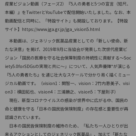
産業ビジョン動画（フェーズ2）『5人の勇者と5つの宣言（短尺、
本編）』をTwitterとYouTubeで配信開始いたしました。なお、本
動画配信と同時に、「特設サイト」も開設しております。【特設
サイト】https://www.jga.gr.jp/jga_vision5.html
本動画は、ジェネリック医薬品産業としての「新しい使命、新
たな決意」を掲げ、2019年9月に当協会が発表した次世代産業ビ
ジョン「国民の医療を守る社会保障制度の持続性に貢献する～Soc
iety5.0forSDGsの実現と共に～」について、人気声優陣*が演じる
『5人の勇者たち』を通じ壮大なスケールで分かり易く描くミュー
ジカル動画です。（vision1：関智一、vision：2竹内恵美子、visi
on3：横田拓也、vision4：三浦勝之、vision5：下屋則子）
現在、新型コロナウイルスの感染が世界中に広がる中、国民の
命と健康を守る「日本の国民皆保険制度」の存在感と重要性が再
認識されています。
日本の国民皆保険制度の維持のため、「私たち一人ひとりが出
来るアクションとしてのジェネリック医薬品」、加えて「新たな