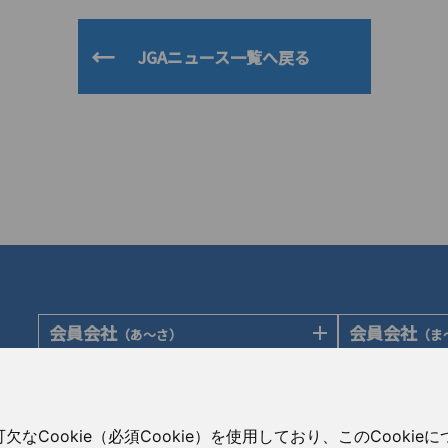
JGAニュース一覧へ戻る
会員会社
会員会社
（あ〜さ）
（ま
あゆみ製薬株式会社
陽進堂ホール
岩城製薬株式会社
ロートニッテ
会員会社
賛助会員会
（た〜は）
大蔵製薬株式会社
朝日印刷株式
大興製薬株式会社
Cookie（必須Cookie）を使用しており、このCooki
キョーリンリメディオ株式会社