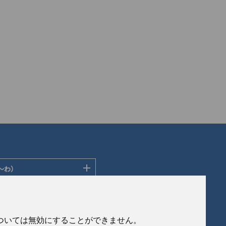
〜わ）
ディングス株式会社
ン株式会社
社
会社
eについては無効にすることができません。