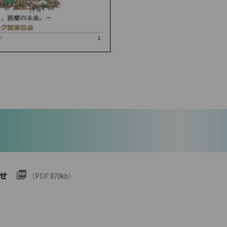
せ
（PDF 870kb）