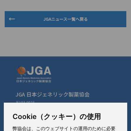
JGAニュース一覧へ戻る
JGA 日本ジェネリック製薬協会
〒103-0023
東京都中央区日本橋本町3-3-4
TEL: 03-3279-1890 / FAX: 03-3241-2978
Cookie（クッキー）の使用
弊協会は、このウェブサイトの運用のために必要