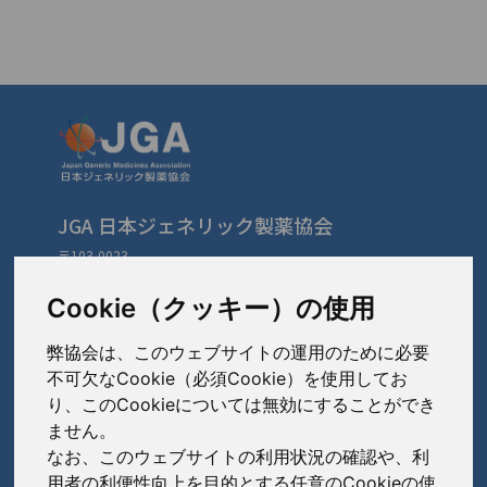
JGA 日本ジェネリック製薬協会
〒103-0023
東京都中央区日本橋本町3-3-4
TEL: 03-3279-1890 / FAX: 03-3241-2978
Cookie（クッキー）の使用
弊協会は、このウェブサイトの運用のために必要
会員会社
（あ〜さ）
不可欠なCookie（必須Cookie）を使用してお
り、このCookieについては無効にすることができ
あゆみ製薬株式会社
ません。
会員会社
（た〜は）
岩城製薬株式会社
なお、このウェブサイトの利用状況の確認や、利
大興製薬株式会社
用者の利便性向上を目的とする任意のCookieの使