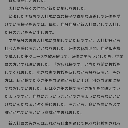
新年度を迎えました。
弊社にも多くの仲間が新たに加わりました。
緊張した面持ちで入社式に臨む様子や真剣な眼差しで研修を受
けている様子をみては、毎年、自分自身が新入社員として入社し
た日のことを思い出します。
学生気分のまま入社式に参加していた私ですが、入社初日から
社会人を感じることとなりました。研修の休憩時間、自動販売機
で購入した缶ジュースを飲み終えて、研修に戻ろうとした際、従業
員の方とすれ違いました。「お疲れ様です」と当たり前に挨拶を
してくれました。小さな声で挨拶を返しながら振り返ると、その
方は、私が捨てた空き缶をゴミ箱から拾い上げ、別のゴミ箱に捨
てなおしていました。私は空き缶の捨てるべき場所を間違えてい
たようですが、自然にこういうことができるようにならないとい
けないんだなぁと強く感じました。そこから、良いも悪いも必ず
誰かが見ているという意識が生まれました。
新入社員の皆さんはこれから仕事を通じて色々な経験をされる