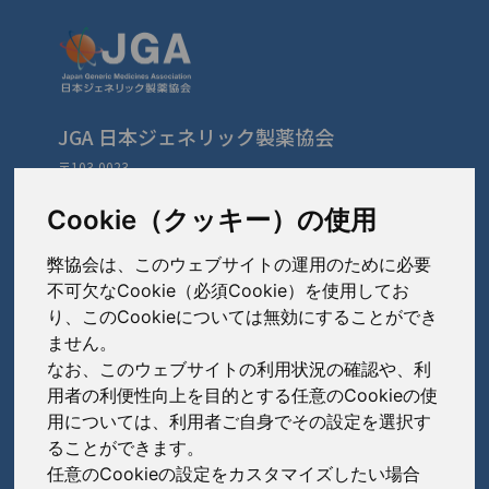
JGA 日本ジェネリック製薬協会
〒103-0023
東京都中央区日本橋本町3-3-4
TEL: 03-3279-1890 / FAX: 03-3241-2978
Cookie（クッキー）の使用
弊協会は、このウェブサイトの運用のために必要
会員会社
（あ〜さ）
不可欠なCookie（必須Cookie）を使用してお
り、このCookieについては無効にすることができ
あゆみ製薬株式会社
ません。
会員会社
（た〜は）
岩城製薬株式会社
なお、このウェブサイトの利用状況の確認や、利
大興製薬株式会社
用者の利便性向上を目的とする任意のCookieの使
大蔵製薬株式会社
会員会社
（ま〜わ）
用については、利用者ご自身でその設定を選択す
ダイト株式会社
ることができます。
キョーリンリメディオ株式会社
陽進堂ホールディングス株式会社
高田製薬株式会社
任意のCookieの設定をカスタマイズしたい場合
賛助会員会社