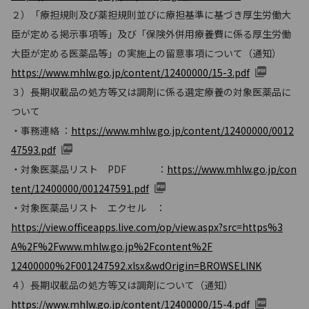
２）「療担規則及び薬担規則並びに療担基準に基づき厚生労働大
臣が定める掲示事項等」及び「保険外併用療養費に係る厚生労働
大臣が定める医薬品等」の実施上の留意事項について（通知）
https://www.mhlw.go.jp/content/12400000/15-3.pdf
３）長期収載品の処方等又は調剤に係る選定療養の対象医薬品に
ついて
・事務連絡 ：
https://www.mhlw.go.jp/content/12400000/0012
47593.pdf
・対象医薬品リスト PDF ：
https://www.mhlw.go.jp/con
tent/12400000/001247591.pdf
・対象医薬品リスト エクセル ：
https://view.ofﬁceapps.live.com/op/view.aspx?src=https%3
A%2F%2Fwww.mhlw.go.jp%2Fcontent%2F
12400000%2F001247592.xlsx&wdOrigin=BROWSELINK
４）長期収載品の処方等又は調剤について（通知）
https://www.mhlw.go.jp/content/12400000/15-4.pdf