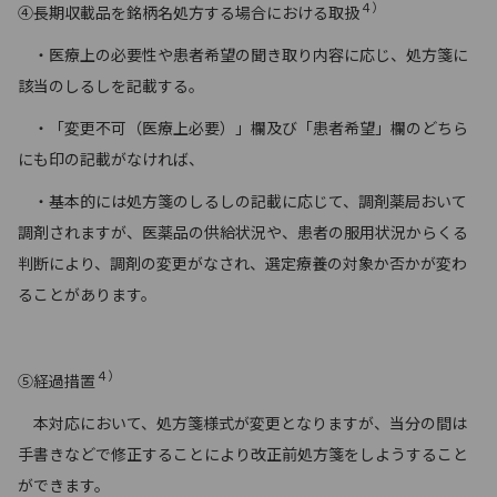
４）
④長期収載品を銘柄名処方する場合における取扱
・医療上の必要性や患者希望の聞き取り内容に応じ、処方箋に
該当のしるしを記載する。
・「変更不可（医療上必要）」欄及び「患者希望」欄のどちら
にも印の記載がなければ、
・基本的には処方箋のしるしの記載に応じて、調剤薬局おいて
調剤されますが、医薬品の供給状況や、患者の服用状況からくる
判断により、調剤の変更がなされ、選定療養の対象か否かが変わ
ることがあります。
４）
⑤経過措置
本対応において、処方箋様式が変更となりますが、当分の間は
手書きなどで修正することにより改正前処方箋をしようすること
ができます。