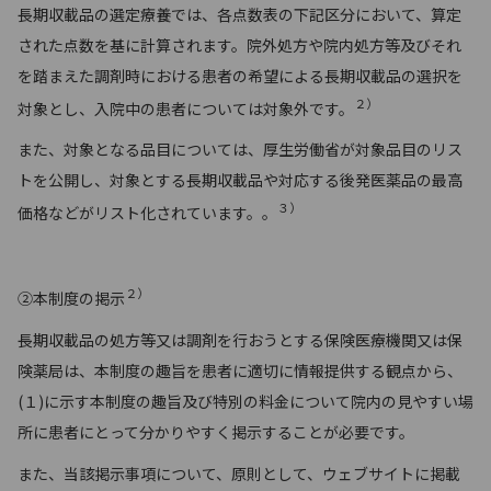
長期収載品の選定療養では、各点数表の下記区分において、算定
された点数を基に計算されます。院外処方や院内処方等及びそれ
を踏まえた調剤時における患者の希望による長期収載品の選択を
２）
対象とし、入院中の患者については対象外です。
また、対象となる品目については、厚生労働省が対象品目のリス
トを公開し、対象とする長期収載品や対応する後発医薬品の最高
３）
価格などがリスト化されています。。
２）
②本制度の掲示
長期収載品の処方等又は調剤を行おうとする保険医療機関又は保
険薬局は、本制度の趣旨を患者に適切に情報提供する観点から、
(１)に示す本制度の趣旨及び特別の料金について院内の見やすい場
所に患者にとって分かりやすく掲示することが必要です。
また、当該掲示事項について、原則として、ウェブサイトに掲載