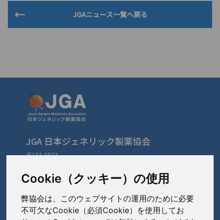
JGAニュース一覧へ戻る
JGA 日本ジェネリック製薬協会
〒103-0023
東京都中央区日本橋本町3-3-4
TEL: 03-3279-1890 / FAX: 03-3241-2978
Cookie（クッキー）の使用
弊協会は、このウェブサイトの運用のために必要
会員会社
（あ〜さ）
不可欠なCookie（必須Cookie）を使用してお