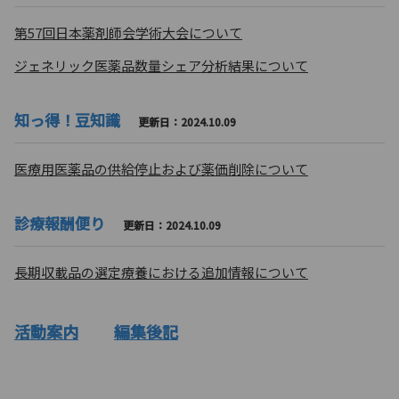
第57回日本薬剤師会学術大会について
ジェネリック医薬品数量シェア分析結果について
知っ得！豆知識
更新日：2024.10.09
医療用医薬品の供給停止および薬価削除について
診療報酬便り
更新日：2024.10.09
長期収載品の選定療養における追加情報について
活動案内
編集後記