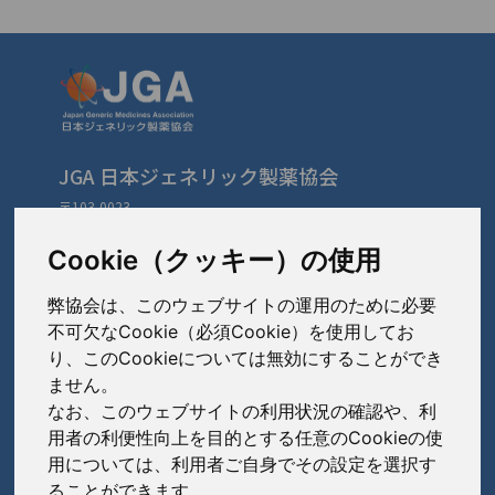
JGA 日本ジェネリック製薬協会
〒103-0023
東京都中央区日本橋本町3-3-4
TEL: 03-3279-1890 / FAX: 03-3241-2978
Cookie（クッキー）の使用
弊協会は、このウェブサイトの運用のために必要
会員会社
（あ〜さ）
不可欠なCookie（必須Cookie）を使用してお
り、このCookieについては無効にすることができ
あゆみ製薬株式会社
ません。
会員会社
（た〜は）
岩城製薬株式会社
なお、このウェブサイトの利用状況の確認や、利
大興製薬株式会社
用者の利便性向上を目的とする任意のCookieの使
大蔵製薬株式会社
会員会社
（ま〜わ）
用については、利用者ご自身でその設定を選択す
ダイト株式会社
ることができます。
キョーリンリメディオ株式会社
陽進堂ホールディングス株式会社