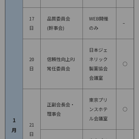
17
品質委員会
WEB開催
ｰ
日
(幹事会)
のみ
日本ジェ
20
信頼性向上PJ
ネリック
○
日
常任委員会
製薬協会
会議室
東京プリ
正副会長会・
ンスホテ
○
理事会
ル会議室
1
21
月
日