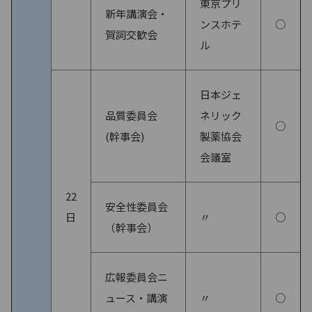
東京プリ
新年講演会・
ンスホテ
○
賀詞交歓会
ル
日本ジェ
品質委員会
ネリック
○
(幹事会)
製薬協会
会議室
22
安全性委員会
日
〃
○
（幹事会）
広報委員会ニ
ュース・講演
〃
○