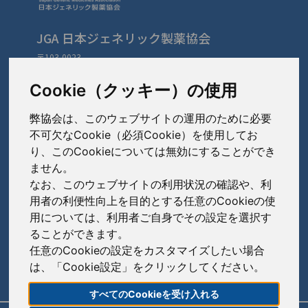
JGA 日本ジェネリック製薬協会
〒103-0023
東京都中央区日本橋本町3-3-4
TEL: 03-3279-1890 / FAX: 03-3241-2978
Cookie（クッキー）の使用
弊協会は、このウェブサイトの運用のために必要
会員会社
（あ〜さ）
不可欠なCookie（必須Cookie）を使用してお
り、このCookieについては無効にすることができ
あゆみ製薬株式会社
ません。
会員会社
（た〜は）
岩城製薬株式会社
なお、このウェブサイトの利用状況の確認や、利
大興製薬株式会社
用者の利便性向上を目的とする任意のCookieの使
大蔵製薬株式会社
会員会社
（ま〜わ）
用については、利用者ご自身でその設定を選択す
ダイト株式会社
ることができます。
キョーリンリメディオ株式会社
陽進堂ホールディングス株式会社
高田製薬株式会社
任意のCookieの設定をカスタマイズしたい場合
賛助会員会社
共和薬品工業株式会社
ロートニッテン株式会社
は、「Cookie設定」をクリックしてください。
辰巳化学株式会社
朝日印刷株式会社
コーアイセイ株式会社
すべてのCookieを受け入れる
鶴原製薬株式会社
旭化成株式会社