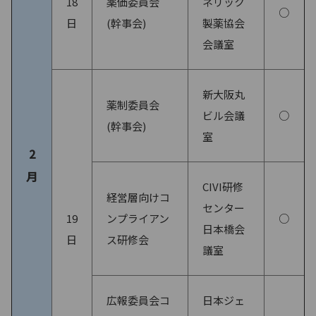
18
薬価委員会
ネリック
○
日
(幹事会)
製薬協会
会議室
新大阪丸
薬制委員会
ビル会議
○
(幹事会)
室
2
月
CIVI研修
経営層向けコ
センター
19
ンプライアン
○
日本橋会
日
ス研修会
議室
広報委員会コ
日本ジェ