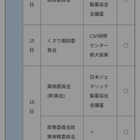
日
製薬協会
会議室
CIVI研修
15
くすり相談委
センター
○
日
員会
新大阪東
日本ジェ
薬価委員会
ネリック
○
(幹事会)
製薬協会
16
会議室
日
政策委員会政
〃
○
策実務委員会