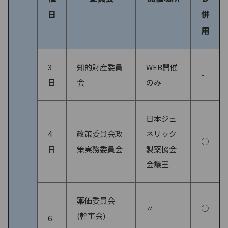
日
併
用
3
知的財産委員
WEB開催
-
日
会
のみ
日本ジェ
4
政策委員会政
ネリック
○
日
策実務委員会
製薬協会
会議室
薬価委員会
〃
○
(幹事会)
6