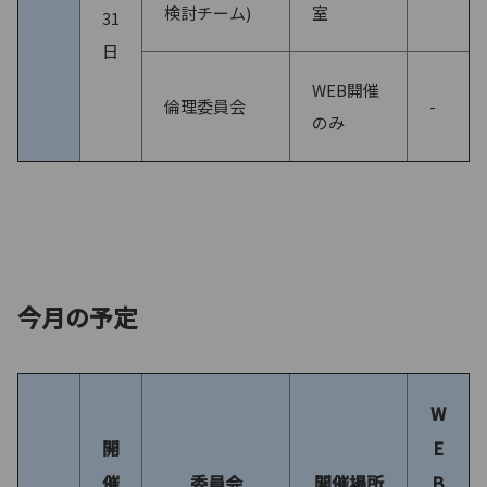
検討チーム)
室
31
日
WEB開催
倫理委員会
-
のみ
今月の予定
W
開
E
催
委員会
開催場所
B