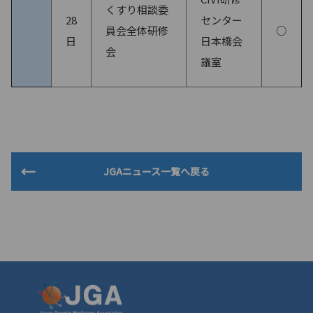
くすり相談委
28
センター
員会全体研修
○
日
日本橋会
会
議室
JGAニュース一覧へ戻る