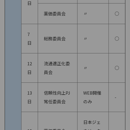
日
薬価委員会
〃
○
7
総務委員会
〃
○
日
12
流通適正化委
〃
○
日
員会
13
信頼性向上PJ
WEB開催
-
日
常任委員会
のみ
日本ジェ