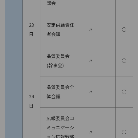
部会
23
安定供給責任
〃
○
日
者会議
品質委員会
〃
○
(幹事会)
品質委員会全
〃
○
24
体会議
日
広報委員会コ
ミュニケーシ
〃
○
ョン広報戦略