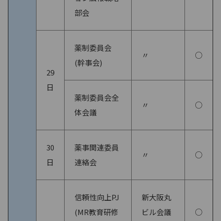
部会
薬制委員会
〃
○
(幹事会)
29
日
薬制委員会全
〃
○
体会議
30
薬事関連委員
〃
○
日
連絡会
信頼性向上PJ
新大阪丸
(MR教育研修
ビル会議
○