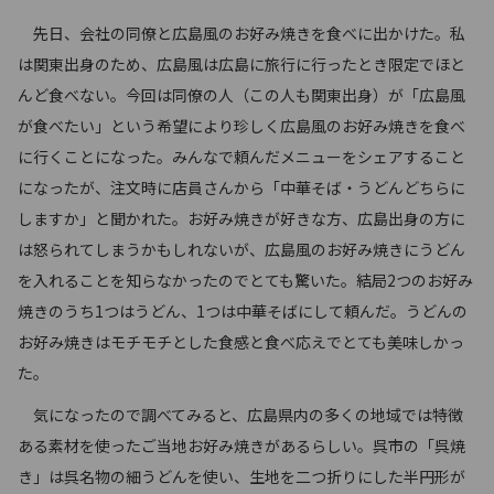
先日、会社の同僚と広島風のお好み焼きを食べに出かけた。私
は関東出身のため、広島風は広島に旅行に行ったとき限定でほと
んど食べない。今回は同僚の人（この人も関東出身）が「広島風
が食べたい」という希望により珍しく広島風のお好み焼きを食べ
に行くことになった。みんなで頼んだメニューをシェアすること
になったが、注文時に店員さんから「中華そば・うどんどちらに
しますか」と聞かれた。お好み焼きが好きな方、広島出身の方に
は怒られてしまうかもしれないが、広島風のお好み焼きにうどん
を入れることを知らなかったのでとても驚いた。結局2つのお好み
焼きのうち1つはうどん、1つは中華そばにして頼んだ。うどんの
お好み焼きはモチモチとした食感と食べ応えでとても美味しかっ
た。
気になったので調べてみると、広島県内の多くの地域では特徴
ある素材を使ったご当地お好み焼きがあるらしい。呉市の「呉焼
き」は呉名物の細うどんを使い、生地を二つ折りにした半円形が