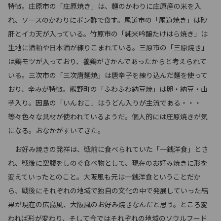
特徴。庄原市の「庄原焼き」は、麺のかわりに庄原産の米を入
れ、ソースのかわりにポン酢で食す。尾道市の「尾道焼き」は砂
肝とイカ天が入っている。竹原市の「純米吟醸たけはら焼き」は
生地に酒粕や日本酒が練りこまれている。三原市の「三原焼き」
は鶏モツが入っており、養鶏がさかんであったからと考えられて
いる。三次市の「三次唐麺焼」は唐辛子を練り込んだ麺を使って
おり、辛みが特徴。熊野町の「ふわふわ納豆焼」は卵・納豆・山
芋入り。因島の「いんおこ」はうどん入りが主流である・・・
等々色々な具材が使われているようだ。個人的には庄原焼きが気
になる。おなかがすいてきた。
お好み焼きの発祥は、戦前に食べられていた「一銭洋食」とさ
れ、戦後に空腹をしのぐ食べ物として、現在のお好み焼きに形を
変えていったとのこと。大阪風も元は一銭洋食ということだか
ら、戦後にそれぞれの地域で独自の文化の中で発展していった結
果が現在の広島風、大阪風のお好み焼きなんだと思う。ところ変
われば形が変わり、そして今ではそれぞれの地域のソウルフード