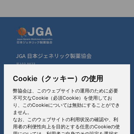
JGA 日本ジェネリック製薬協会
〒103-0023
東京都中央区日本橋本町3-3-4
TEL: 03-3279-1890 / FAX: 03-3241-2978
Cookie（クッキー）の使用
弊協会は、このウェブサイトの運用のために必要
会員会社
（あ〜さ）
不可欠なCookie（必須Cookie）を使用してお
り、このCookieについては無効にすることができ
あゆみ製薬株式会社
ません。
会員会社
（た〜は）
岩城製薬株式会社
なお、このウェブサイトの利用状況の確認や、利
大興製薬株式会社
用者の利便性向上を目的とする任意のCookieの使
大蔵製薬株式会社
会員会社
（ま〜わ）
用については、利用者ご自身でその設定を選択す