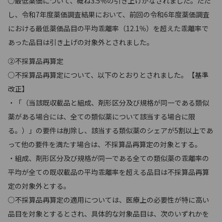
○最低薬価について、概ね3.5％の引き上げがなされました。ただ
し、令和7年度薬価調査結果において、前回の令和6年度薬価調査
における最低薬価品目の平均乖離率（12.1％）を超えた乖離率で
あった品目は引き上げの対象外とされました。
②不採算品再算定
○不採算品再算定について、以下のとおりとされました。【基準
改正】
・「（当該既収載品と組成、剤形区分及び規格が同一である類似
薬がある場合には、全ての類似薬について該当する場合に限
る。）」の要件は削除し、該当する類似薬のシェアが5割以上であ
って他の要件を満たす場合は、不採算品再算定の対象とする。
・組成、剤形区分及び規格が同一である全ての類似薬の乖離率の
平均が全ての既収載品の平均乖離率を超える品目は不採算品再算
定の対象外とする。
○不採算品再算定の適用については、医療上の必要性が特に高い
品目を対象とするとされ、具体的な対象品目は、次のいずれかを