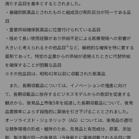
満たす品目を基本とするとされました。
・基礎的医薬品とされたものと組成及び剤形区分が同一である品
目
・重要供給確保医薬品に位置付けられている品目
・極めて長い使用経験があり供給不足による医療現場への影響が
※
大きいと考えられるその他品目
など、継続的な確保を特に要する
薬剤であって、特定の企業からの供給が途絶えたときに代替供給
を確保することが困難な品目
※その他品目は、昭和42年以前に収載された医薬品
また、長期収載品については、イノベーションの推進に向け
て、長期収載品に依存するビジネスモデルからの脱却を促進する
観点から、後発品上市後5年を経過した長期収載品について、後発
品置換率によらず段階的に薬価を引き下げることとされました。
オーソライズド・ジェネリック（AG）については、後発品の適切
な競争環境の形成・維持のため、先発品と有効成分、原薬、添加
剤、製法等が同一の後発品（今後新たに薬価収載される品目に限