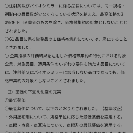
○注射薬及びバイオシミラーに係る品目については、同一規格・
剤形内の品目数が少なくなっている状況を踏まえ、最高価格の3
0％を下回る薬価のものを除き、価格帯集約の対象としないことと
されました。
○G1 品目に係る後発品の１価格帯集約については、廃止すること
とされました。
○ 企業指標の評価結果を活用した価格帯集約の特例における対象
企業、対象品目、適用条件のいずれの要件も満たす品目について
は、注射薬又はバイオシミラーに該当しない品目であっても、価
格帯集約の対象としないこととされました。
（2）薬価の下支え制度の充実
①最低薬価
○最低薬価について、以下のとおりとされました。【基準改正】
・外用塗布剤について、規格単位に応じた最低薬価を設定する。
・点眼・点鼻・点耳液について、点眼剤の最低薬価を適用する。