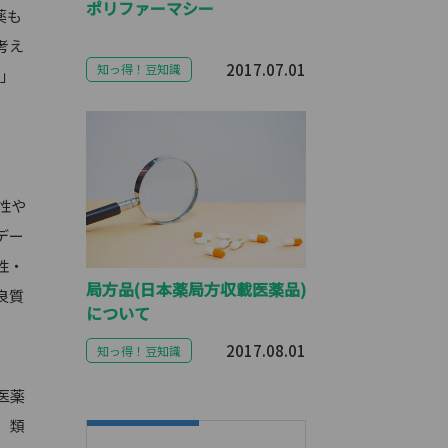
ポリファーマシー
薬も
考え
2017.07.01
知っ得！豆知識
リ」
性や
デー
性・
局方品(日本薬局方収載医薬品)
良質
について
。
2017.08.01
知っ得！豆知識
医薬
、類