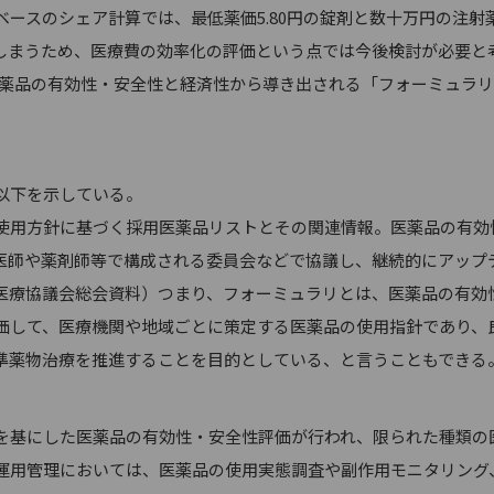
ースのシェア計算では、最低薬価5.80円の錠剤と数十万円の注射
しまうため、医療費の効率化の評価という点では今後検討が必要と
医薬品の有効性・安全性と経済性から導き出される「フォーミュラ
。
以下を示している。
用方針に基づく採用医薬品リストとその関連情報。医薬品の有効
医師や薬剤師等で構成される委員会などで協議し、継続的にアップ
保険医療協議会総会資料）つまり、フォーミュラリとは、医薬品の有効
価して、医療機関や地域ごとに策定する医薬品の使用指針であり、
準薬物治療を推進することを目的としている、と言うこともできる
基にした医薬品の有効性・安全性評価が行われ、限られた種類の
運用管理においては、医薬品の使用実態調査や副作用モニタリング