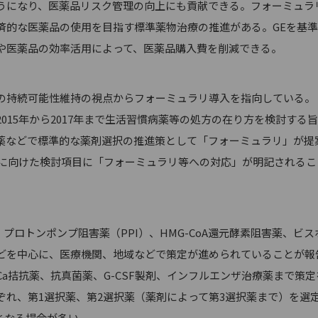
うになり、医薬品リスク管理の向上にも貢献できる。フォーミュラ
済的な医薬品の使用を目指す標準薬物治療の推進がある。GEを基
や医薬品の効率活用によって、医薬品購入費を削減できる。
持続可能性維持の視点からフォーミュラリ導入を指向している。
015年から2017年まで生活習慣病薬等の処方の在り方を検討する
は降圧薬などで標準的な薬剤選択の推進策として「フォーミュラリ」が提
定に向けた検討項目に「フォーミュラリ等への対応」が明記されるこ
プロトンポンプ阻害薬（PPI）、HMG-CoA還元酵素阻害薬、ビス
などを中心に、医療機関、地域などで策定が進められていることが報
a拮抗薬、抗真菌薬、G-CSF製剤、インフルエンザ治療薬まで策定
ぞれ、第1選択薬、第2選択薬（薬剤によって第3選択薬まで）を選
となる場合が多い。