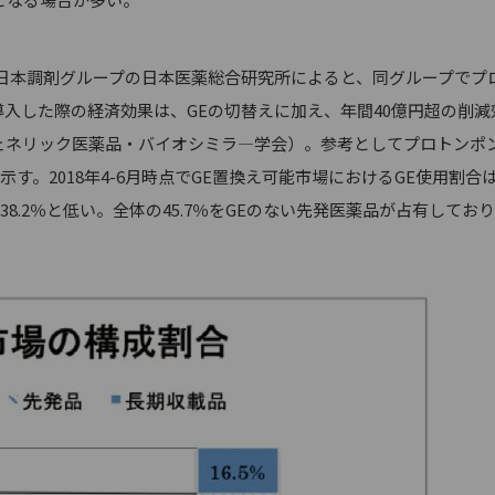
本調剤グループの日本医薬総合研究所によると、同グループでプ
導入した際の経済効果は、GEの切替えに加え、年間40億円超の削減
本ジェネリック医薬品・バイオシミラ―学会）。参考としてプロトンポ
示す。2018年4-6月時点でGE置換え可能市場におけるGE使用割合
は38.2％と低い。全体の45.7％をGEのない先発医薬品が占有してお