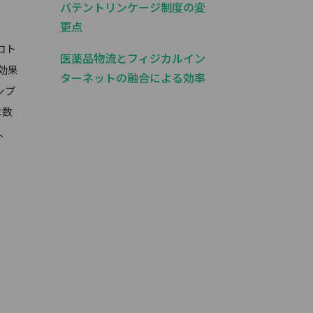
パテントリンケージ制度の変
更点
ロト
医薬品物流とフィジカルイン
効果
ターネットの融合による効率
ンプ
化の取り組みについて
は数
り、