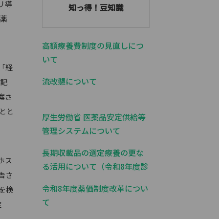
リ導
知っ得！豆知識
準薬
高額療養費制度の見直しにつ
いて
「経
流改懇について
旨記
案さ
とと
厚生労働省 医薬品安定供給等
管理システムについて
長期収載品の選定療養の更な
ホス
る活用について（令和8年度診
告さ
療報酬改定）
令和8年度薬価制度改革につい
を検
て
定