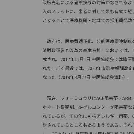
似販売名による過誤投与の対策がなされるよ
入のメリットに、患者に対して最も有効で経
とすることで医療機関・地域での採用薬品数
政府は、医療費適正化、公的医療保険制度の
済財政運営と改革の基本方針」においては、2
載され、2017年11月1日 中医協総会で
れた。ごく最近では、2020年度診療報酬改
なった（2019年3月27日 中医協総会資料）。
現在、フォーミュラリはACE阻害薬・ARB、
ホネート系薬剤、α-グルコシダーゼ阻害薬
れているが、その他にも抗アレルギー用薬、C
討されているところもあるようである。それ
し、GEのない先発医薬品は概ね第2選択以降