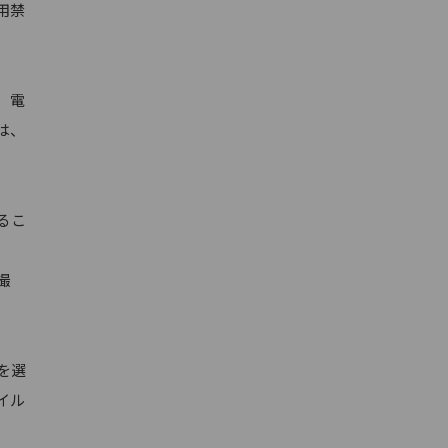
用禁
、電
は、
るこ
撮
を選
イル