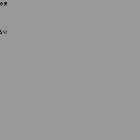
みま
去の