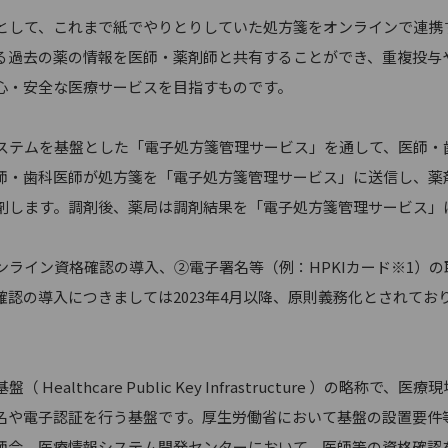
して、これまで紙でやりとりしていた処方箋をオンラインで連携
る過去の薬の情報を医師・薬剤師と共有することができ、重複投与
心・安全な医療サービスを目指すものです。
テムを基盤とした「電子処方箋管理サービス」を通して、医師・
師・歯科医師が処方箋を「電子処方箋管理サービス」に送信し、薬
剤します。調剤後、薬局は調剤結果を「電子処方箋管理サービス」
ライン資格確認の導入、②電子署名等（例：HPKIカード※1）の
認の導入につきましては2023年4月以降、原則義務化とされてお
lthcare Public Key Infrastructure ）の略称で、医療
名や電子認証を行う基盤です。厚生労働省において基盤の設置要件
師会、医療情報システム開発センターにおいて、医師等の資格確認