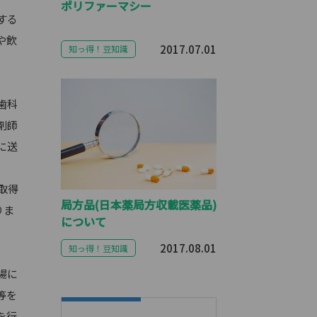
ポリファーマシー
する
や飲
2017.07.01
知っ得！豆知識
歯科
剤師
に送
取得
局方品(日本薬局方収載医薬品)
りま
について
2017.08.01
知っ得！豆知識
現場に
等を
を行