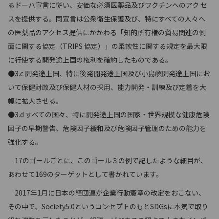
るドーハ宣言に従い、安価な必須医薬品及びワクチンへのアク セ
スを提供する。同宣言は公衆衛生保護及び、特にすべての人々へ
の医薬品のアクセス提供にかかわる「知的所有権の貿易関連の側
面に関する協定（TRIPS 協定）」の柔軟性に関する規定を最大限
に行使する開発途上国の権利を確約したものである。
●3.c 開発途上国、特に後発開発途上国及び小島嶼開発途上国にお
いて保健財政及び保健人材の採用、能力開発・訓練及び定着を大
幅に拡大させる。
●3.d すべての国々、特に開発途上国の国家・世界規模な健康危険
因子の早期警告、危険因子緩和及び危険因子管理のための能力を
強化する。
17のゴールごとに、このゴール３の例で記したような細目が、
あわせて169のターゲットとして書かれています。
2017年1月に日本の経団連が企業行動憲章の改定をおこない、
その中で、Society5.0というコンセプトのもとSDGsに本気で取り