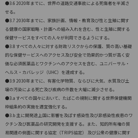
●3.6 2020年までに、世界の道路交通事故による死傷者を半減さ
せる。
●3.7 2030年までに、家族計画、情報・教育及び性と生殖に関す
る健康の国家戦略・計画への組み入れを含む、性と生殖に関する
保健サービスをすべての人々が利用できるようにする。
●3.8 すべての人々に対する財政リスクからの保護、質の高い基礎
的な保健サービスへのアクセス及び安全で効果的かつ質が高く安
価な必須医薬品とワクチンへのアクセスを含む、ユニバーサル・
ヘルス・カバレッジ（UHC）を達成する。
●3.9 2030年までに、有害化学物質、ならびに大気、水質及び土
壌の汚染による死亡及び疾病の件数を大幅に減少させる。
●3.a すべての国々において、たばこの規制に関する世界保健機関
枠組条約の実施を適宜強化する。
●3.b 主に開発途上国に影響を及ぼす感染性及び非感染性疾患のワ
クチン及び医薬品の研究開発を支援する。また、知的所有権の貿
易関連の側面に関する協定（TRIPS協定） 及び公衆の健康に関す