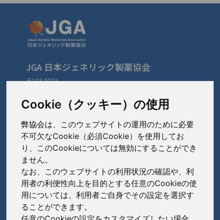
JGA 日本ジェネリック製薬協会
〒103-0023
東京都中央区日本橋本町3-3-4
TEL: 03-3279-1890 / FAX: 03-3241-2978
Cookie（クッキー）の使用
弊協会は、このウェブサイトの運用のために必要
会員会社
（あ〜さ）
不可欠なCookie（必須Cookie）を使用してお
り、このCookieについては無効にすることができ
あゆみ製薬株式会社
ません。
会員会社
（た〜は）
岩城製薬株式会社
なお、このウェブサイトの利用状況の確認や、利
大興製薬株式会社
用者の利便性向上を目的とする任意のCookieの使
大蔵製薬株式会社
会員会社
（ま〜わ）
用については、利用者ご自身でその設定を選択す
ダイト株式会社
ることができます。
キョーリンリメディオ株式会社
陽進堂ホールディングス株式会社
高田製薬株式会社
任意のCookieの設定をカスタマイズしたい場合