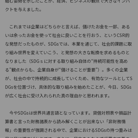
組む姿勢を示したことが、経済、ビジネスの観点で大きなインパ
クトを与えました。
これまでは企業はどちらかと言えば、儲けたお金を一部、ある
いは余ったお金を使って社会に良いことを行おう、というCSR的
な発想だったものが、SDGsでは、本業を通じて、社会的課題に取
り組み世界を変えていこう、と発想の大きな転換を求めるものと
なりました（SDGｓに対する取り組み自体の“持続可能性を高め
る”観点からも、企業自身が“儲けることが重要”）。多くの企業
が、社会の中で持続的に成長していくため、有効なツールとしてS
DGsを位置づけ、具体的な取り組みを始めたことが、今日、SDGs
が広く社会に受け入れられた真の理由かと思われます。
今やSDGsは世界共通言語となっています。貸借対照表や損益計
算書と言った財務諸表から読み解くことが出来ない「非財務情
報」の重要性が強調される中で、企業におけるSDGsの持つ重みは