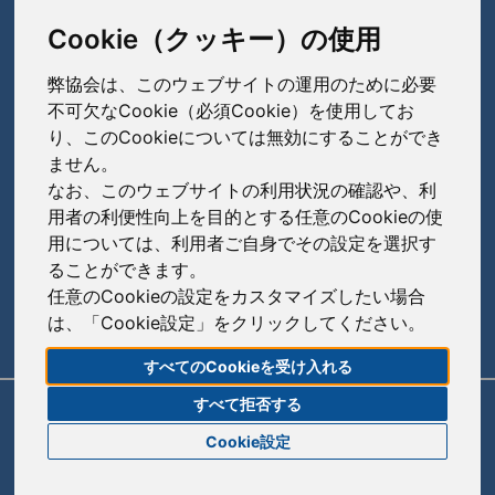
東京都中央区日本橋本町3-3-4
TEL: 03-3279-1890 / FAX: 03-3241-2978
Cookie（クッキー）の使用
弊協会は、このウェブサイトの運用のために必要
会員会社
（あ〜さ）
不可欠なCookie（必須Cookie）を使用してお
り、このCookieについては無効にすることができ
あゆみ製薬株式会社
ません。
会員会社
（た〜は）
岩城製薬株式会社
なお、このウェブサイトの利用状況の確認や、利
大興製薬株式会社
用者の利便性向上を目的とする任意のCookieの使
大蔵製薬株式会社
会員会社
（ま〜わ）
用については、利用者ご自身でその設定を選択す
ダイト株式会社
ることができます。
キョーリンリメディオ株式会社
陽進堂ホールディングス株式会社
高田製薬株式会社
任意のCookieの設定をカスタマイズしたい場合
賛助会員会社
共和薬品工業株式会社
ロートニッテン株式会社
は、「Cookie設定」をクリックしてください。
辰巳化学株式会社
朝日印刷株式会社
コーアイセイ株式会社
すべてのCookieを受け入れる
鶴原製薬株式会社
旭化成株式会社
寿製薬株式会社
すべて拒否する
リンク
サイトポリシー
サイトマップ
トーアエイヨー株式会社
伊藤忠ケミカルフロンティア株式会社
Cookie設定
沢井製薬株式会社
同仁医薬化工株式会社
株式会社菊水製作所
© 2020 Japan Generic Medicines Association
サンド株式会社