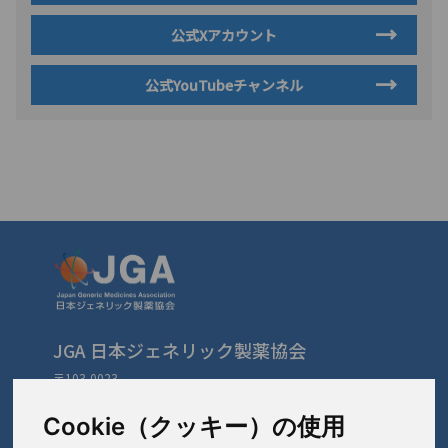
公式Xアカウント
公式YouTubeチャンネル
JGA 日本ジェネリック製薬協会
〒103-0023
東京都中央区日本橋本町3-3-4
TEL: 03-3279-1890 / FAX: 03-3241-2978
Cookie（クッキー）の使用