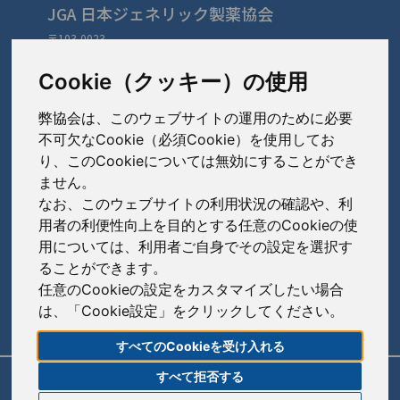
JGA 日本ジェネリック製薬協会
〒103-0023
東京都中央区日本橋本町3-3-4
TEL: 03-3279-1890 / FAX: 03-3241-2978
Cookie（クッキー）の使用
弊協会は、このウェブサイトの運用のために必要
会員会社
（あ〜さ）
不可欠なCookie（必須Cookie）を使用してお
り、このCookieについては無効にすることができ
あゆみ製薬株式会社
ません。
会員会社
（た〜は）
岩城製薬株式会社
なお、このウェブサイトの利用状況の確認や、利
大興製薬株式会社
用者の利便性向上を目的とする任意のCookieの使
大蔵製薬株式会社
会員会社
（ま〜わ）
用については、利用者ご自身でその設定を選択す
ダイト株式会社
ることができます。
キョーリンリメディオ株式会社
陽進堂ホールディングス株式会社
高田製薬株式会社
任意のCookieの設定をカスタマイズしたい場合
賛助会員会社
共和薬品工業株式会社
ロートニッテン株式会社
は、「Cookie設定」をクリックしてください。
辰巳化学株式会社
朝日印刷株式会社
コーアイセイ株式会社
すべてのCookieを受け入れる
鶴原製薬株式会社
旭化成株式会社
寿製薬株式会社
すべて拒否する
リンク
サイトポリシー
サイトマップ
トーアエイヨー株式会社
伊藤忠ケミカルフロンティア株式会社