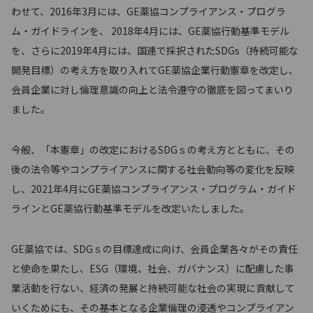
わせて、2016年3月には、GE薬協コンプライアンス・プログラ
ム・ガイドラインを、 2018年4月には、GE薬協行動基準モデル
を、さらに2019年4月には、国連で採択されたSDGs（持続可能な
開発目標）の考え方を取り入れてGE薬協企業行動憲章を改定し、
会員企業に対し倫理意識の向上と法令遵守の徹底を図ってまいり
ました。
今般、「本憲章」の改定におけるSDGｓの考え方とともに、その
後の法令等やコンプライアンスに関する社会動向等の変化を反映
し、2021年4月にGE薬協コンプライアンス・プログラム・ガイド
ラインとGE薬協行動基準モデルを改定いたしました。
GE薬協では、SDGｓの目標達成に向け、会員企業各々がその責任
と使命を果たし、ESG（環境、社会、ガバナンス）に配慮した事
業活動を行ない、経済の発展と持続可能な社会の実現に貢献して
いくためにも、その基本となる企業倫理の浸透やコンプライアン