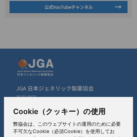
公式YouTubeチャンネル
JGA 日本ジェネリック製薬協会
〒103-0023
東京都中央区日本橋本町3-3-4
TEL: 03-3279-1890 / FAX: 03-3241-2978
Cookie（クッキー）の使用
弊協会は、このウェブサイトの運用のために必要
会員会社
（あ〜さ）
不可欠なCookie（必須Cookie）を使用してお