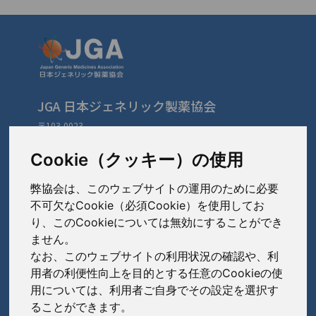
JGA 日本ジェネリック製薬協会
〒103-0023
東京都中央区日本橋本町3-3-4
TEL: 03-3279-1890 / FAX: 03-3241-2978
Cookie（クッキー）の使用
弊協会は、このウェブサイトの運用のために必要
会員会社
（あ〜さ）
不可欠なCookie（必須Cookie）を使用してお
り、このCookieについては無効にすることができ
あゆみ製薬株式会社
ません。
会員会社
（た〜は）
岩城製薬株式会社
なお、このウェブサイトの利用状況の確認や、利
大興製薬株式会社
用者の利便性向上を目的とする任意のCookieの使
大蔵製薬株式会社
会員会社
（ま〜わ）
用については、利用者ご自身でその設定を選択す
ダイト株式会社
ることができます。
キョーリンリメディオ株式会社
陽進堂ホールディングス株式会社