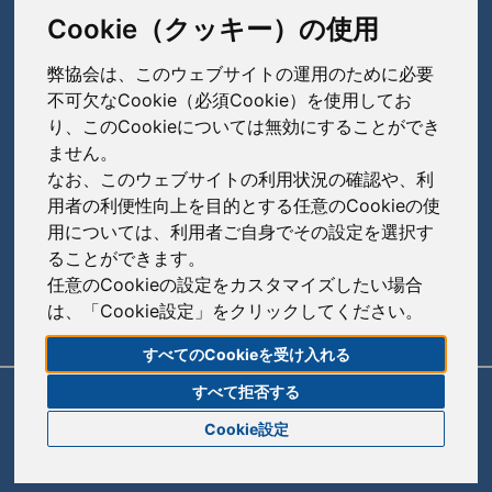
TEL: 03-3279-1890 / FAX: 03-3241-2978
Cookie（クッキー）の使用
弊協会は、このウェブサイトの運用のために必要
会員会社
（あ〜さ）
不可欠なCookie（必須Cookie）を使用してお
り、このCookieについては無効にすることができ
あゆみ製薬株式会社
ません。
会員会社
（た〜は）
岩城製薬株式会社
なお、このウェブサイトの利用状況の確認や、利
大興製薬株式会社
用者の利便性向上を目的とする任意のCookieの使
大蔵製薬株式会社
会員会社
（ま〜わ）
用については、利用者ご自身でその設定を選択す
ダイト株式会社
ることができます。
キョーリンリメディオ株式会社
陽進堂ホールディングス株式会社
高田製薬株式会社
任意のCookieの設定をカスタマイズしたい場合
賛助会員会社
共和薬品工業株式会社
ロートニッテン株式会社
は、「Cookie設定」をクリックしてください。
辰巳化学株式会社
朝日印刷株式会社
コーアイセイ株式会社
すべてのCookieを受け入れる
鶴原製薬株式会社
旭化成株式会社
寿製薬株式会社
すべて拒否する
リンク
サイトポリシー
サイトマップ
トーアエイヨー株式会社
伊藤忠ケミカルフロンティア株式会社
Cookie設定
沢井製薬株式会社
同仁医薬化工株式会社
株式会社菊水製作所
© 2020 Japan Generic Medicines Association
サンド株式会社