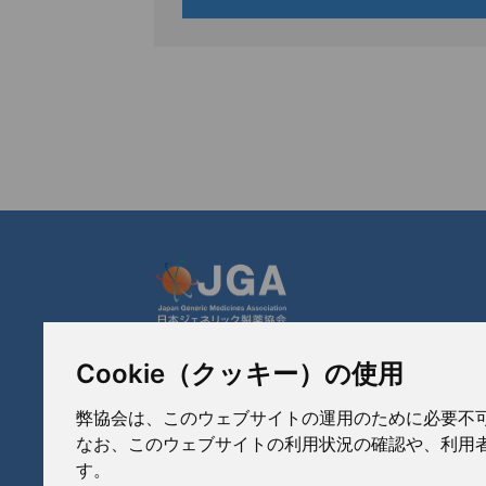
Cookie（クッキー）の使用
JGA 日本ジェネリック製薬協会
〒103-0023
弊協会は、このウェブサイトの運用のために必要不可欠な
東京都中央区日本橋本町3-3-4
なお、このウェブサイトの利用状況の確認や、利用者
TEL: 03-3279-1890 / FAX: 03-3241-2978
す。