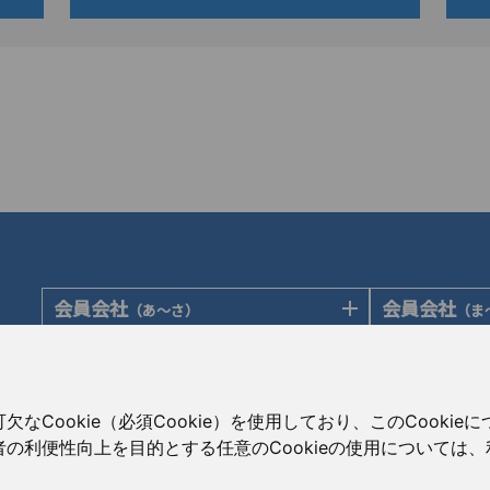
会員会社
会員会社
（あ〜さ）
（ま
あゆみ製薬株式会社
陽進堂ホール
岩城製薬株式会社
ロートニッテ
会員会社
賛助会員会
（た〜は）
大蔵製薬株式会社
朝日印刷株式
大興製薬株式会社
Cookie（必須Cookie）を使用しており、このCooki
キョーリンリメディオ株式会社
旭化成株式会
ダイト株式会社
の利便性向上を目的とする任意のCookieの使用については
共和薬品工業株式会社
伊藤忠ケミカ
高田製薬株式会社