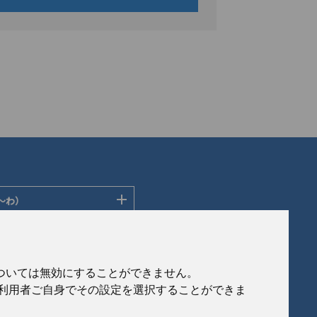
〜わ）
ディングス株式会社
ン株式会社
社
会社
eについては無効にすることができません。
社
、利用者ご自身でその設定を選択することができま
ルフロンティア株式会社